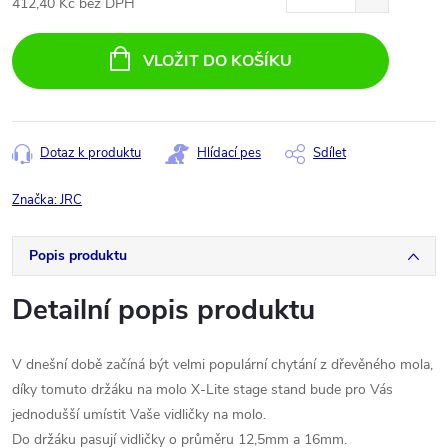
412,40 Kč bez DPH
Měrná
cena:
VLOŽIT DO KOŠÍKU
Dotaz k produktu
Hlídací pes
Sdílet
Značka:
JRC
Popis produktu
Detailní popis produktu
V dnešní době začíná být velmi populární chytání z dřevěného mola,
díky tomuto držáku na molo X-Lite stage stand bude pro Vás
jednodušší umístit Vaše vidličky na molo.
Do držáku pasují vidličky o průměru 12,5mm a 16mm.