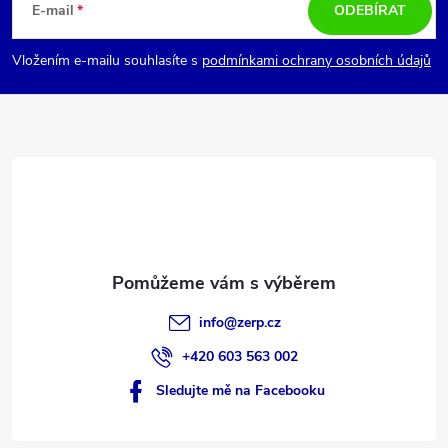
á
E-mail
ODEBÍRAT
p
Vložením e-mailu souhlasíte s
podmínkami ochrany osobních údajů
a
t
í
info
@
zerp.cz
+420 603 563 002
Sledujte mě na Facebooku