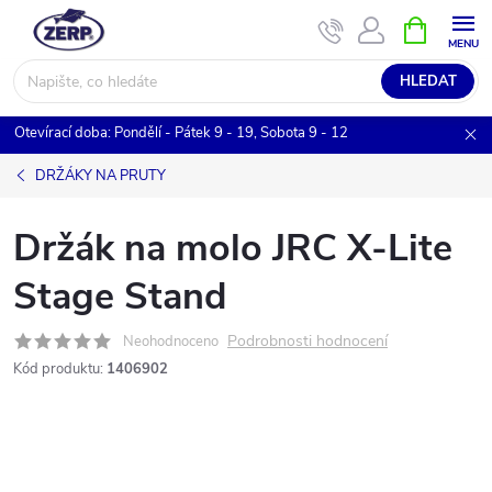
Přejít
NÁKUPNÍ
KOŠÍK
na
obsah
HLEDAT
Otevírací doba: Pondělí - Pátek 9 - 19, Sobota 9 - 12
DRŽÁKY NA PRUTY
Držák na molo JRC X-Lite
Stage Stand
Podrobnosti hodnocení
Neohodnoceno
Kód produktu:
1406902