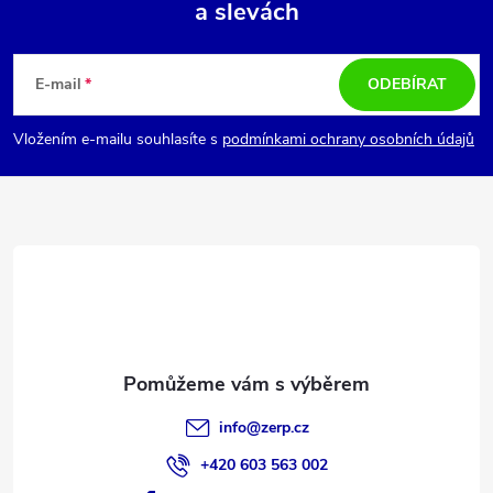
a slevách
Z
á
E-mail
ODEBÍRAT
p
Vložením e-mailu souhlasíte s
podmínkami ochrany osobních údajů
a
t
í
info
@
zerp.cz
+420 603 563 002