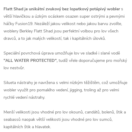
Flatt Shad je unikátní zvukový bez lopatkový potápivý wobler
s
větší hlavičkou a úzkým ocáskem osazen super ostrými a pevnými
háčky Fusion19. Nezáleží jakou velikost nebo jakou barvu zvolíte,
woblery Berkley Flatt Shad jsou perfektní volbou pro lov všech
dravců, a to jak malých velikostí, tak i kapitálních úlovků.
Speciální povrchová úprava umožňuje lov ve sladké i slané vodě
"ALL WATER PROTECTED",
tudíž vřele doporučujeme pro mořský
lov nestvůr.
Silueta nástrahy je navržena s velmi nízkým těžištěm, což umožňuje
wobler využít pro pomalého vedení, jigging, troling až pro velmi
rychlé vedení nástrahy.
Menší velikosti jsou vhodné pro lov okounů, candátů, bolenů, štik a
seabassů naopak větší velikosti jsou vhodné pro lov sumců,
kapitálních štik a hlavatek.