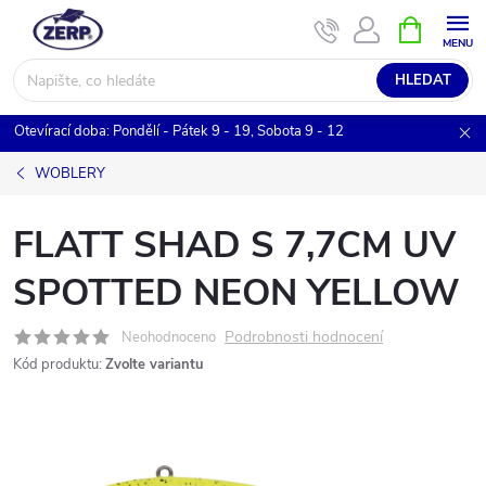
Přejít
NÁKUPNÍ
KOŠÍK
na
obsah
HLEDAT
Otevírací doba: Pondělí - Pátek 9 - 19, Sobota 9 - 12
WOBLERY
FLATT SHAD S 7,7CM UV
SPOTTED NEON YELLOW
Podrobnosti hodnocení
Neohodnoceno
Kód produktu:
Zvolte variantu