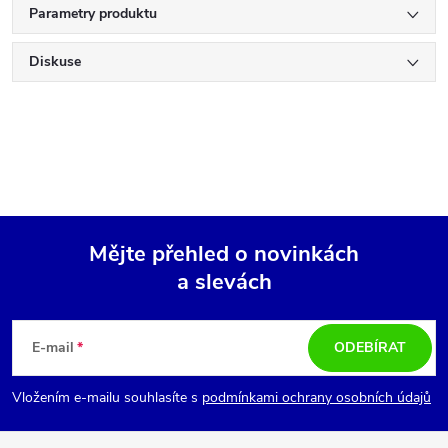
Parametry produktu
Diskuse
Mějte přehled o novinkách
a slevách
Z
á
E-mail
ODEBÍRAT
p
Vložením e-mailu souhlasíte s
podmínkami ochrany osobních údajů