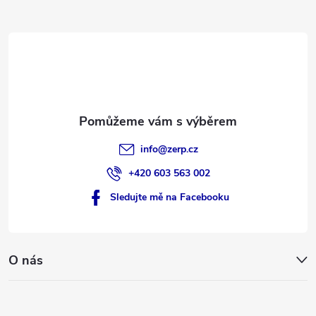
a
t
í
info
@
zerp.cz
+420 603 563 002
Sledujte mě na Facebooku
O nás