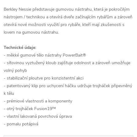
Berkley Nessie představuje gumovou nástrahu, která je pokročilým
nástrojem / technikou a otevírá dveře začínajícím rybářům a zároveň
otevírá nové možnosti využití pro rybáře, kteří mají zkušenosti s
lovem na gumovou nástrahu.
Technické údaje:
- měkké gumové tělo nástrahy PowerBait®
- síťovinou vyztužený kloub zajišťuje odolnost a zároveň umožňuje
volný pohyb
- stabilizační ploutve pro konzistentní akci
- patentovaný klip pro uchycení háčku udržuje trojháček připevněný
k tělu
- prémiové vlastnosti a komponenty
- otrý trojháček Fusion19™
- vlastní lakovaná povrchová úprava
- pomalu potápivá