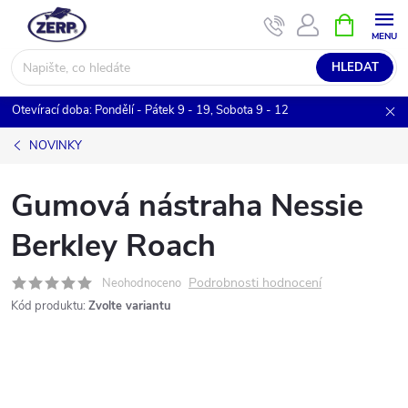
Přejít
NÁKUPNÍ
KOŠÍK
na
obsah
HLEDAT
Otevírací doba: Pondělí - Pátek 9 - 19, Sobota 9 - 12
NOVINKY
Gumová nástraha Nessie
Berkley Roach
Podrobnosti hodnocení
Neohodnoceno
Kód produktu:
Zvolte variantu