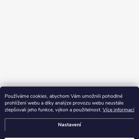
Informace pro vás
Používáme cookies, abychom Vám umožnili pohodlné
prohlížení webu a díky analýze provozu webu neustále
zlepšovali jeho funkce, výkon a použitelnost.
Více informací
Nastavení
Copyright 2026
ZERP Rybářské potřeby
. Všechna práva vyhrazena.