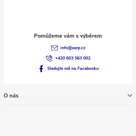
í
info
@
zerp.cz
+420 603 563 002
Sledujte mě na Facebooku
O nás