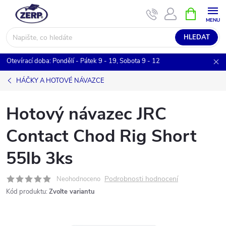
Přejít
NÁKUPNÍ
KOŠÍK
na
obsah
HLEDAT
Otevírací doba: Pondělí - Pátek 9 - 19, Sobota 9 - 12
HÁČKY A HOTOVÉ NÁVAZCE
Hotový návazec JRC
Contact Chod Rig Short
55lb 3ks
Podrobnosti hodnocení
Neohodnoceno
Kód produktu:
Zvolte variantu