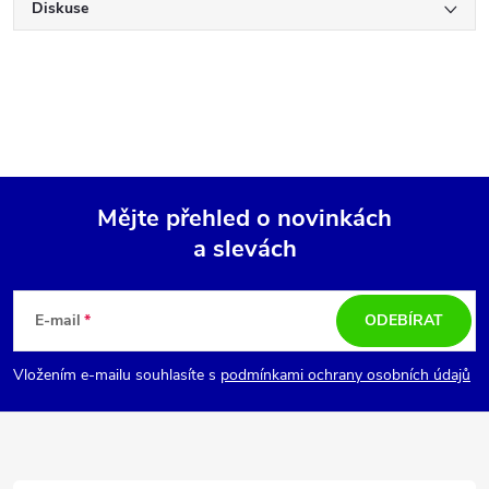
Diskuse
Mějte přehled o novinkách
a slevách
Z
á
E-mail
ODEBÍRAT
p
Vložením e-mailu souhlasíte s
podmínkami ochrany osobních údajů
a
t