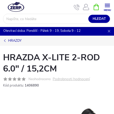
Přejít
NÁKUPNÍ
KOŠÍK
na
obsah
HLEDAT
Otevírací doba: Pondělí - Pátek 9 - 19, Sobota 9 - 12
HRAZDY
HRAZDA X-LITE 2-ROD
6.0" / 15,2CM
Podrobnosti hodnocení
Neohodnoceno
Kód produktu:
1406890