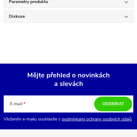
Parametry produktu
Diskuse
Mějte přehled o novinkách
a slevách
Z
á
E-mail
ODEBÍRAT
p
Vložením e-mailu souhlasíte s
podmínkami ochrany osobních údajů
a