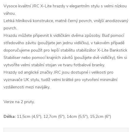
Vysoce kvalitní JRC X-Lite hrazdy v elegantním stylu s velmi nízkou
váhou.
Lehká hliníková konstrukce, matně černý povrch, vnější anodizovaný
povrch.
Hrazdu můžete připevnit k vidličkám dvěma způsoby. Buď pomocí
středového závitu (použijete jen jednu vidličku), v takovém případě
doporučujeme použít pro lepší stabilitu stabilizátor X-Lite Bankstick
Stabiliser nebo pomocí krajních závitů (použijete dvě vidličky), tím si
vytvoříte velmi stabilní stojan ve tvaru fotbalové branky.
Hrazdy od anglické značky JRC jsou dostupné i velikosti pro
vyznavače UK stylu, tudíž velmi krátké pro vytvoření minimální
vzdálenosti mezi navijáky.
Verze na 2 pruty.
Délka:
11,5cm (4,5"), 12,7cm (5"), 14cm (5,5"), 15,2cm (6")