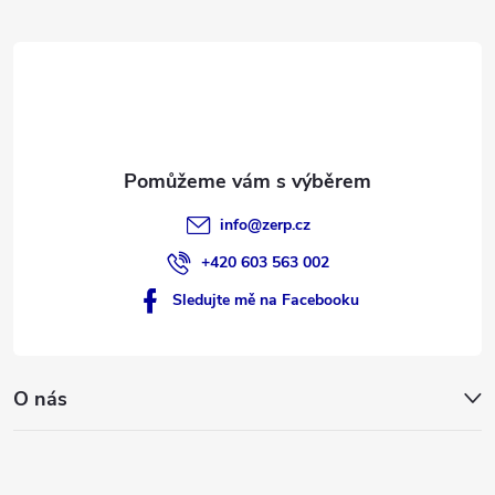
t
í
info
@
zerp.cz
+420 603 563 002
Sledujte mě na Facebooku
O nás