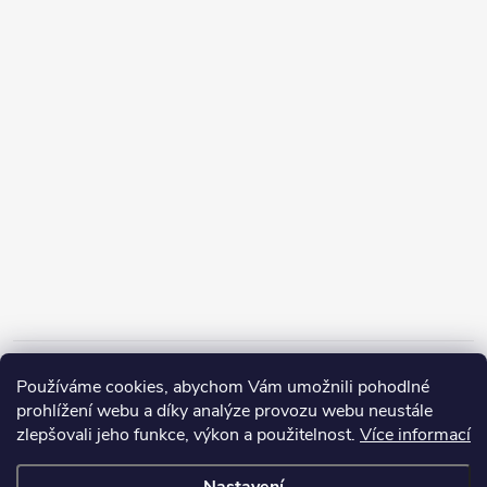
Informace pro vás
Používáme cookies, abychom Vám umožnili pohodlné
prohlížení webu a díky analýze provozu webu neustále
zlepšovali jeho funkce, výkon a použitelnost.
Více informací