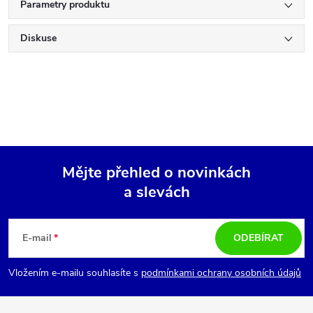
Parametry produktu
Diskuse
Mějte přehled o novinkách
a slevách
Z
á
E-mail
ODEBÍRAT
p
Vložením e-mailu souhlasíte s
podmínkami ochrany osobních údajů
a