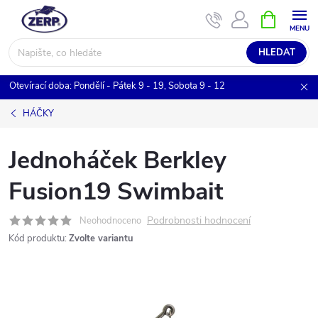
Přejít
NÁKUPNÍ
KOŠÍK
na
obsah
HLEDAT
Otevírací doba: Pondělí - Pátek 9 - 19, Sobota 9 - 12
HÁČKY
Jednoháček Berkley
Fusion19 Swimbait
Podrobnosti hodnocení
Neohodnoceno
Kód produktu:
Zvolte variantu