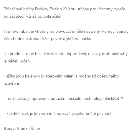
Přívlačové háčky Berkley Fusion19 jsou určeny pro všechny rybáře,
od začátečníků až po pokročilé.
Tvar Swimbait je vhodný na plovoucí umělé nástrahy. Pomocí spíraly
Vám bude nástraha držet pevně a jistě na háčku.
Na přední straně balení neleznete doporučení, na jaký druh nástrahy
je háček určen.
Háčky jsou baleny v blisterovém balení s možností opětovného
uzavření.
- hrot háčku je upraven a potažen speciální technologií SlickSet™
- každý háček je kován, címž se zvyšuje jeho boční pevnost
Barva:
Smoke Satin