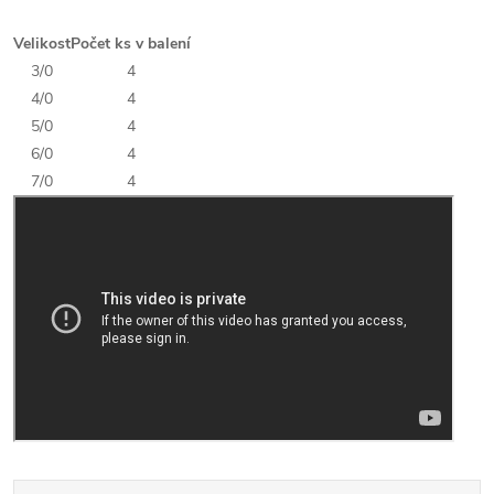
Velikost
Počet ks v balení
3/0
4
4/0
4
5/0
4
6/0
4
7/0
4