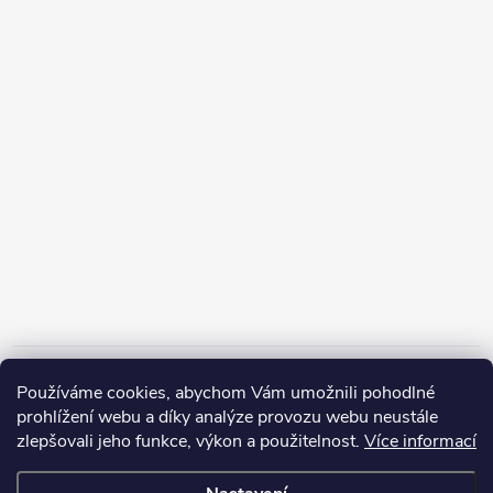
Informace pro vás
Používáme cookies, abychom Vám umožnili pohodlné
prohlížení webu a díky analýze provozu webu neustále
zlepšovali jeho funkce, výkon a použitelnost.
Více informací