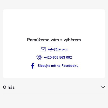
t
í
info
@
zerp.cz
+420 603 563 002
Sledujte mě na Facebooku
O nás