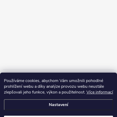
Informace pro vás
Používáme cookies, abychom Vám umožnili pohodlné
prohlížení webu a díky analýze provozu webu neustále
zlepšovali jeho funkce, výkon a použitelnost.
Více informací
Nastavení
Copyright 2026
ZERP Rybářské potřeby
. Všechna práva vyhrazena.