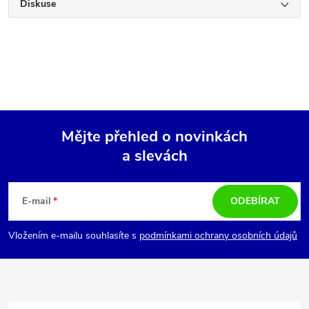
Diskuse
Mějte přehled o novinkách
a slevách
Z
á
E-mail
ODEBÍRAT
p
Vložením e-mailu souhlasíte s
podmínkami ochrany osobních údajů
a
t