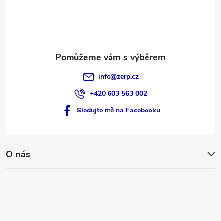
í
info
@
zerp.cz
+420 603 563 002
Sledujte mě na Facebooku
O nás