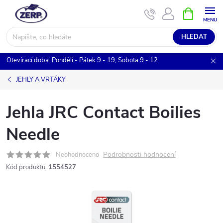
Přejít
NÁKUPNÍ
KOŠÍK
na
obsah
HLEDAT
Otevírací doba: Pondělí - Pátek 9 - 19, Sobota 9 - 12
JEHLY A VRTÁKY
Jehla JRC Contact Boilies
Needle
Podrobnosti hodnocení
Neohodnoceno
Kód produktu:
1554527