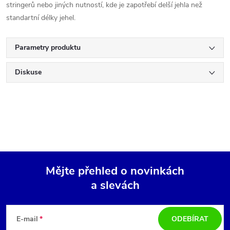
stringerů nebo jiných nutností, kde je zapotřebí delší jehla než
standartní délky jehel.
Parametry produktu
Diskuse
Mějte přehled o novinkách
a slevách
Z
á
E-mail
ODEBÍRAT