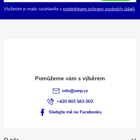
p
Vložením e-mailu souhlasíte s
podmínkami ochrany osobních údajů
a
t
í
info
@
zerp.cz
+420 603 563 002
Sledujte mě na Facebooku