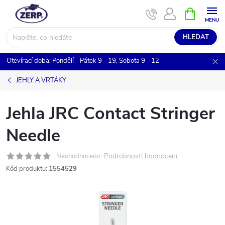
Přejít
NÁKUPNÍ
KOŠÍK
na
obsah
HLEDAT
Otevírací doba: Pondělí - Pátek 9 - 19, Sobota 9 - 12
JEHLY A VRTÁKY
Jehla JRC Contact Stringer
Needle
Podrobnosti hodnocení
Neohodnoceno
Kód produktu:
1554529