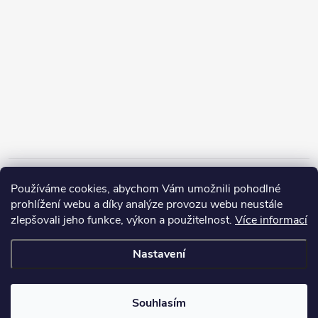
Informace pro vás
Používáme cookies, abychom Vám umožnili pohodlné
prohlížení webu a díky analýze provozu webu neustále
zlepšovali jeho funkce, výkon a použitelnost.
Více informací
Nastavení
Copyright 2026
ZERP Rybářské potřeby
. Všechna práva vyhrazena.
Souhlasím
Vytvořil Shoptet