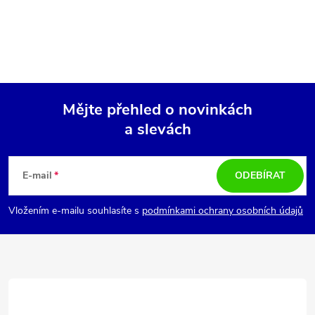
Mějte přehled o novinkách
a slevách
Z
á
E-mail
ODEBÍRAT
p
Vložením e-mailu souhlasíte s
podmínkami ochrany osobních údajů
a
t