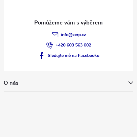
í
info
@
zerp.cz
+420 603 563 002
Sledujte mě na Facebooku
O nás