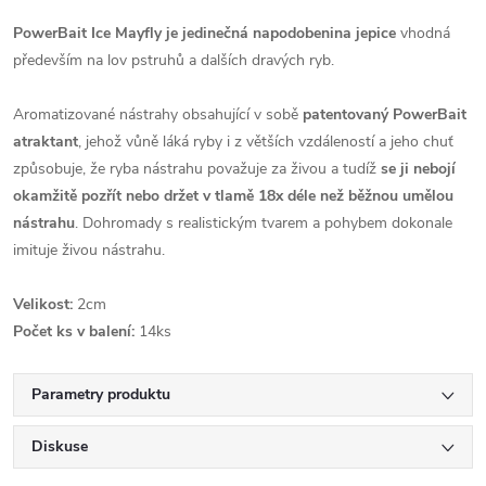
PowerBait Ice Mayfly je jedinečná napodobenina jepice
vhodná
především na lov pstruhů a dalších dravých ryb.
Aromatizované nástrahy obsahující v sobě
patentovaný PowerBait
atraktant
, jehož vůně láká ryby i z větších vzdáleností a jeho chuť
způsobuje, že ryba nástrahu považuje za živou a tudíž
se ji nebojí
okamžitě pozřít nebo držet v tlamě 18x déle než běžnou umělou
nástrahu
. Dohromady s realistickým tvarem a pohybem dokonale
imituje živou nástrahu.
Velikost:
2cm
Počet ks v balení:
14ks
Parametry produktu
Diskuse