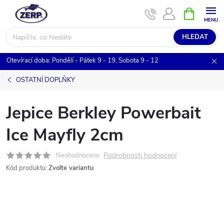
Přejít
NÁKUPNÍ
KOŠÍK
na
obsah
HLEDAT
Otevírací doba: Pondělí - Pátek 9 - 19, Sobota 9 - 12
OSTATNÍ DOPLŇKY
Jepice Berkley Powerbait
Ice Mayfly 2cm
Podrobnosti hodnocení
Neohodnoceno
Kód produktu:
Zvolte variantu