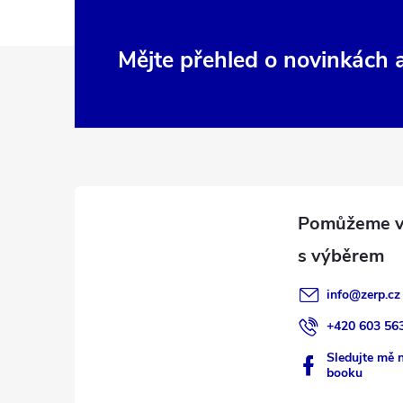
Z
Mějte přehled o novinkách
á
p
a
t
í
info
@
zerp.cz
+420 603 56
Sledujte mě 
booku