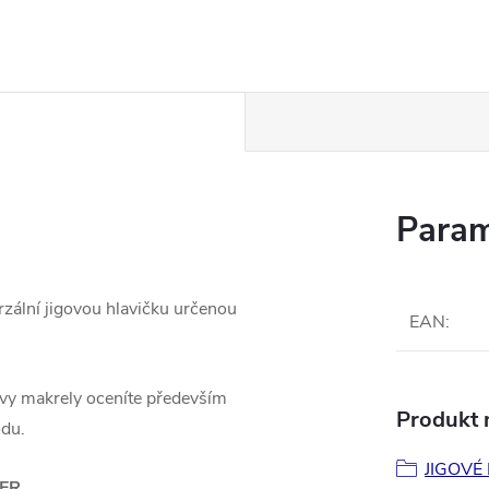
Param
rzální jigovou hlavičku určenou
EAN
:
avy makrely oceníte především
Produkt n
odu.
JIGOVÉ
ER
.