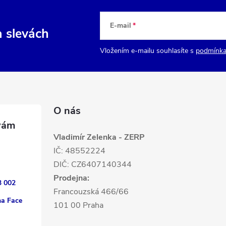
E-mail
a slevách
Vložením e-mailu souhlasíte s
podmínka
O nás
Vladimír Zelenka - ZERP
IČ: 48552224
DIČ: CZ6407140344
Prodejna:
3 002
Francouzská 466/66
na Face
101 00 Praha