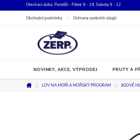
Přejít
Otevírací doba: Pondělí - Pátek 9 - 19, Sobota 9 - 12
na
Obchodní podmínky
Ochrana osobních údajů
obsah
NOVINKY, AKCE, VÝPRODEJ
PRUTY A P
LOV NA MOŘI A MOŘSKÝ PROGRAM
JIGOVÉ H
Domů