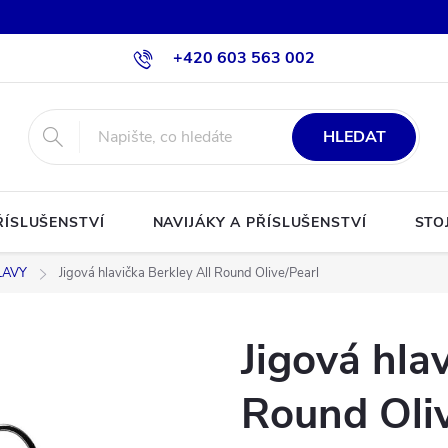
+420 603 563 002
HLEDAT
ŘÍSLUŠENSTVÍ
NAVIJÁKY A PŘÍSLUŠENSTVÍ
STO
LAVY
Jigová hlavička Berkley All Round Olive/Pearl
Jigová hla
Round Oliv