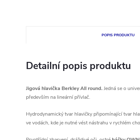
POPIS PRODUKTU
Detailní popis produktu
Jigová hlavička Berkley All round.
Jedná se o unive
především na lineární přívlač.
Hydrodynamický tvar hlavičky připomínající tvar hl
ve vodách, kde je nutné vést nástrahu v rychlém ch
Prvotřídní zbarvení, dráždivé oči, ostré
háčky OWN