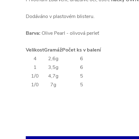
Dodáváno v plastovém blisteru.
Barva:
Olive Pearl - olivová perleť
Velikost
Gramáž
Počet ks v balení
4
2,6g
6
1
3,5g
6
1/0
4,7g
5
1/0
7g
5