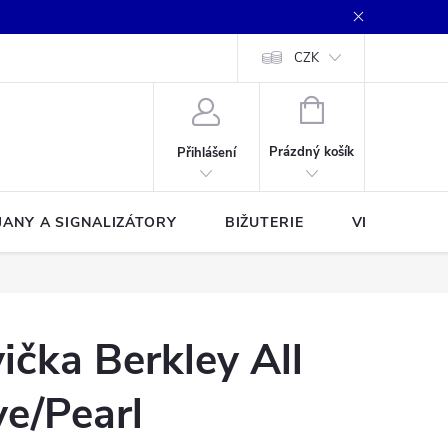
CZK
NÁKUPNÍ
KOŠÍK
Prázdný košík
Přihlášení
JANY A SIGNALIZÁTORY
BIŽUTERIE
VLASCE A Š
vička Berkley All
e/Pearl