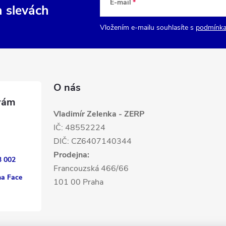
E-mail
a slevách
Vložením e-mailu souhlasíte s
podmínka
O nás
Vladimír Zelenka - ZERP
IČ: 48552224
DIČ: CZ6407140344
Prodejna:
3 002
Francouzská 466/66
na Face
101 00 Praha