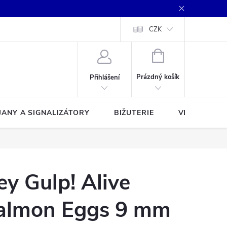
CZK
NÁKUPNÍ
KOŠÍK
Prázdný košík
Přihlášení
JANY A SIGNALIZÁTORY
BIŽUTERIE
VLASCE A Š
ey Gulp! Alive
Salmon Eggs 9 mm