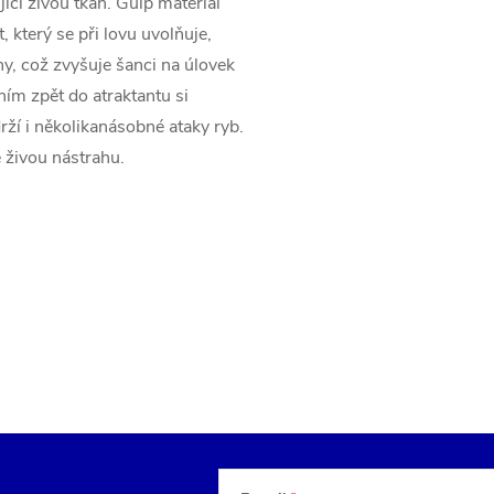
cí živou tkáň. Gulp materiál
který se při lovu uvolňuje,
y, což zvyšuje šanci na úlovek
ním zpět do atraktantu si
ží i několikanásobné ataky ryb.
 živou nástrahu.