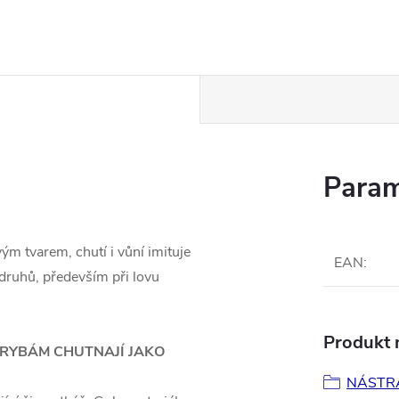
Param
ým tvarem, chutí i vůní imituje
EAN
:
 druhů, především při lovu
Produkt n
 RYBÁM CHUTNAJÍ JAKO
NÁSTR