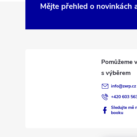
Z
Mějte přehled o novinkách
á
p
a
t
í
info
@
zerp.cz
+420 603 56
Sledujte mě 
booku