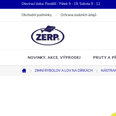
Přejít
Otevírací doba: Pondělí - Pátek 9 - 19, Sobota 9 - 12
na
Obchodní podmínky
Ochrana osobních údajů
obsah
NOVINKY, AKCE, VÝPRODEJ
PRUTY A P
ZIMNÍ RYBOLOV A LOV NA DÍRKÁCH
NÁSTRA
Domů