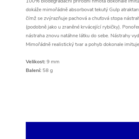
100% biodegradační přírodní hmota dokonale imitují
dokáže mimořádně absorbovat tekutý Gulp atraktant, 
čímž se zvýrazňuje pachová a chuťová stopa nástrah
(podobně jako u zraněné krvácející rybičky). Ponoře
nástraha znovu natáhne látku do sebe. Nástrahy vydr
Mimořádně realistický tvar a pohyb dokonale imituje
Velikost:
9 mm
Balení:
58 g