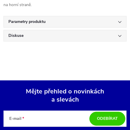
na horní straně.
Parametry produktu
Diskuse
Mějte přehled o novinkách
a slevách
Z
á
E-mail
ODEBÍRAT