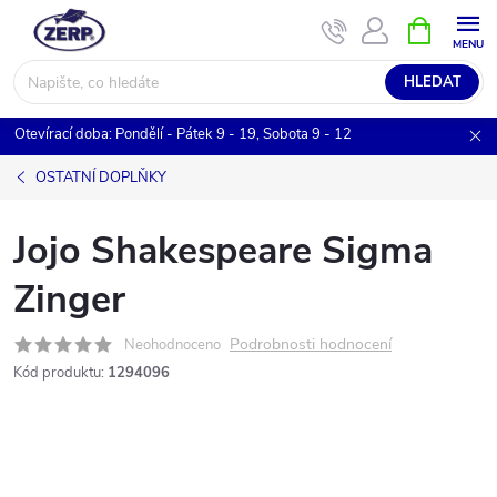
Přejít
NÁKUPNÍ
KOŠÍK
na
obsah
HLEDAT
Otevírací doba: Pondělí - Pátek 9 - 19, Sobota 9 - 12
OSTATNÍ DOPLŇKY
Jojo Shakespeare Sigma
Zinger
Podrobnosti hodnocení
Neohodnoceno
Kód produktu:
1294096