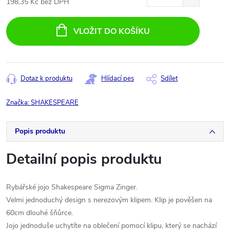
198,35 Kč bez DPH
Měrná
cena:
VLOŽIT DO KOŠÍKU
Dotaz k produktu
Hlídací pes
Sdílet
Značka:
SHAKESPEARE
Popis produktu
Detailní popis produktu
Rybářské jojo Shakespeare Sigma Zinger.
Velmi jednoduchý design s nerezovým klipem. Klip je pověšen na
60cm dlouhé šňůrce.
Jojo jednoduše uchytíte na oblečení pomocí klipu, který se nachází