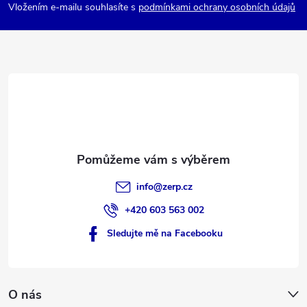
p
Vložením e-mailu souhlasíte s
podmínkami ochrany osobních údajů
a
t
í
info
@
zerp.cz
+420 603 563 002
Sledujte mě na Facebooku
O nás