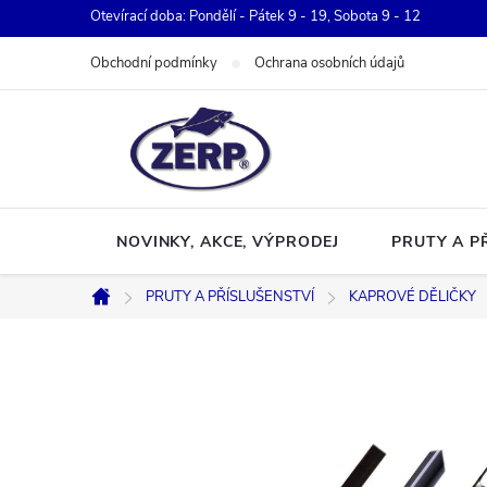
Přejít
Otevírací doba: Pondělí - Pátek 9 - 19, Sobota 9 - 12
na
Obchodní podmínky
Ochrana osobních údajů
obsah
NOVINKY, AKCE, VÝPRODEJ
PRUTY A P
PRUTY A PŘÍSLUŠENSTVÍ
KAPROVÉ DĚLIČKY
Domů