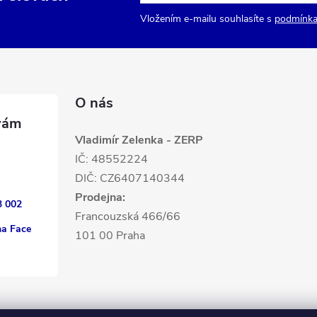
Vložením e-mailu souhlasíte s
podmínka
O nás
Vladimír Zelenka - ZERP
IČ: 48552224
DIČ: CZ6407140344
Prodejna:
3 002
Francouzská 466/66
na Face
101 00 Praha