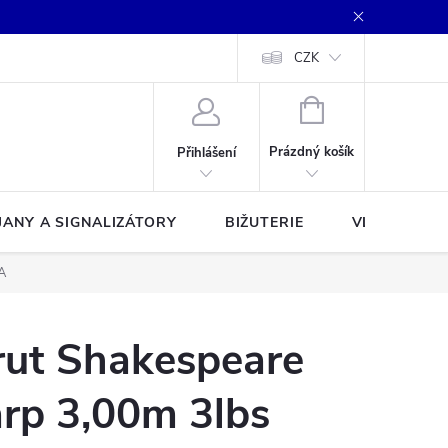
CZK
NÁKUPNÍ
KOŠÍK
Prázdný košík
Přihlášení
JANY A SIGNALIZÁTORY
BIŽUTERIE
VLASCE A Š
A
rut Shakespeare
arp 3,00m 3lbs