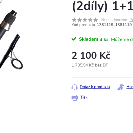
(2díly) 1
P
Neohodnoceno
Kód produktu:
1381119-1381119
Skladem
3 ks
2 100 Kč
1 735,54 Kč bez DPH
Měrná
cena:
Dotaz k produktu
Hlí
Tisk