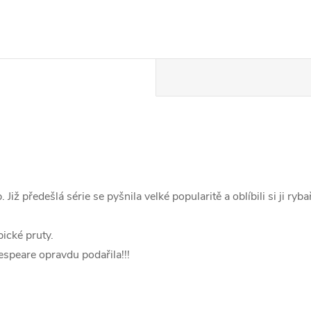
iž předešlá série se pyšnila velké popularitě a oblíbili si ji ryba
pické pruty.
espeare opravdu podařila!!!