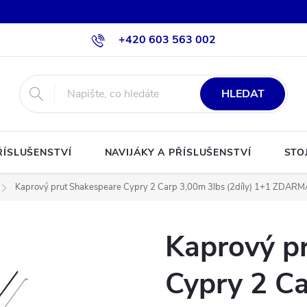
+420 603 563 002
HLEDAT
ŘÍSLUŠENSTVÍ
NAVIJÁKY A PŘÍSLUŠENSTVÍ
STO
Kaprový prut Shakespeare Cypry 2 Carp 3,00m 3lbs (2díly) 1+1 ZDARM
Kaprový p
Cypry 2 C