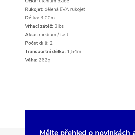
Očka:
titanium oxide
Rukojeť:
dělená EVA rukojeť
Délka:
3,00m
Vrhací zátěž:
3lbs
Akce:
medium / fast
Počet dílů:
2
Transportní délka:
1,54m
Váha:
262g
Mějte přehled o novinkách