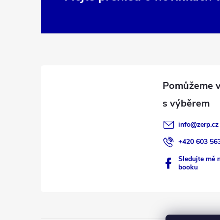
Z
á
p
a
t
í
info
@
zerp.cz
+420 603 56
Sledujte mě 
booku