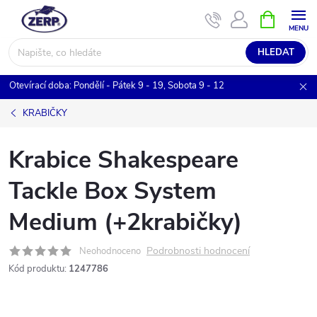
Přejít
NÁKUPNÍ
KOŠÍK
na
obsah
HLEDAT
Otevírací doba: Pondělí - Pátek 9 - 19, Sobota 9 - 12
KRABIČKY
Krabice Shakespeare
Tackle Box System
Medium (+2krabičky)
Podrobnosti hodnocení
Neohodnoceno
Kód produktu:
1247786