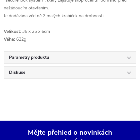
"secure lock system", který zajišťuje stoprocentní ochranu před
nežádoucím otevřením.
Je dodávána včetně 2 malých krabiček na drobnosti.
Velikost:
35 x 25 x 6cm
Váha:
622g
Parametry produktu
Diskuse
Mějte přehled o novinkách