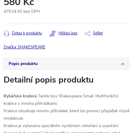
580 Kč
479,34 Kč bez DPH
Měrná
cena:
Dotaz k produktu
Hlídací pes
Sdílet
Značka:
SHAKESPEARE
Popis produktu
Detailní popis produktu
Rybářská krabice
Tackle box Shakespeare Small. Multifunkční
krabice s mnoha přihrádkami.
Krabice obsahuje mnoho přihrádek, které lze pomocí přepážek různě
modelovat.
Krabice je vybavena speciálním systémem otevírání a uzavírání