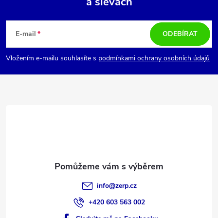
a slevách
Z
á
E-mail
ODEBÍRAT
p
Vložením e-mailu souhlasíte s
podmínkami ochrany osobních údajů
a
t
í
info
@
zerp.cz
+420 603 563 002