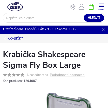
Přejít
NÁKUPNÍ
KOŠÍK
na
obsah
HLEDAT
Otevírací doba: Pondělí - Pátek 9 - 19, Sobota 9 - 12
KRABIČKY
Krabička Shakespeare
Sigma Fly Box Large
Podrobnosti hodnocení
Neohodnoceno
Kód produktu:
1294087