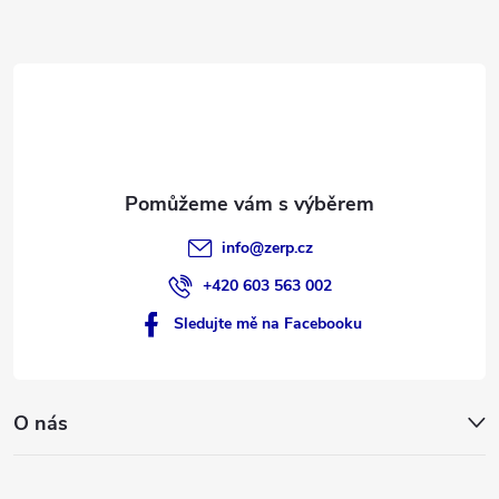
a
t
í
info
@
zerp.cz
+420 603 563 002
Sledujte mě na Facebooku
O nás