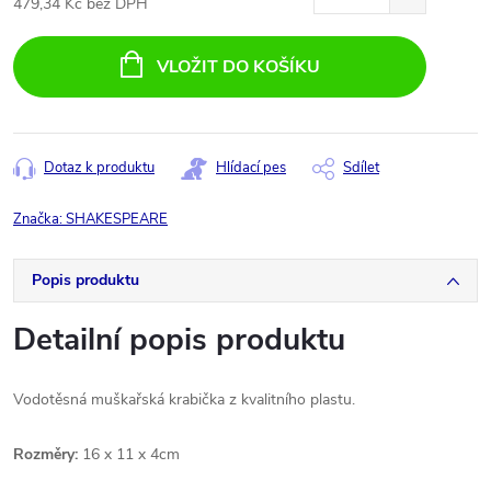
479,34 Kč bez DPH
Měrná
cena:
VLOŽIT DO KOŠÍKU
Dotaz k produktu
Hlídací pes
Sdílet
Značka:
SHAKESPEARE
Popis produktu
Detailní popis produktu
Vodotěsná muškařská krabička z kvalitního plastu.
Rozměry:
16 x 11 x 4cm