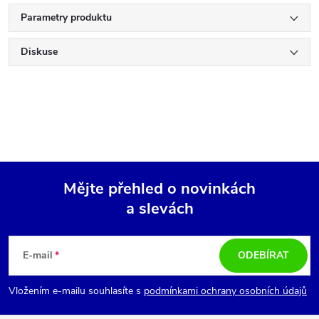
Parametry produktu
Diskuse
Mějte přehled o novinkách
a slevách
Z
á
E-mail
ODEBÍRAT
p
Vložením e-mailu souhlasíte s
podmínkami ochrany osobních údajů