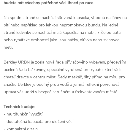
budete mít všechny potřebné věci ihned po ruce.
Na spodní straně se nachází síťovaná kapsička, vhodná na láhev na
pití nebo například pro lehkou nepromokavou bundu. Na jedné
straně ledvinky se nachází malá kapsička na mobil, klíče od auta
nebo rybářské drobnosti jako jsou háčky, olůvka nebo svinovací
metr.
Berkley URBN je zcela nová řada přívlačového vybavení, především
ucelená řada taškoviny, speciálně vyrobená pro rybáře, kteří rádi
chytají dravce v centru měst. Šedý maskáč, šitý přímo na míru pro
značku Berkley je odolný proti vodě a jemná reflexní povrchová
úprava vás udrží v bezpečí v rušném a frekventovaném městě.
Technické údaje:
- multifunkční využití
- dostatečná kapacita pro uložení věcí
- kompaktní dizajn