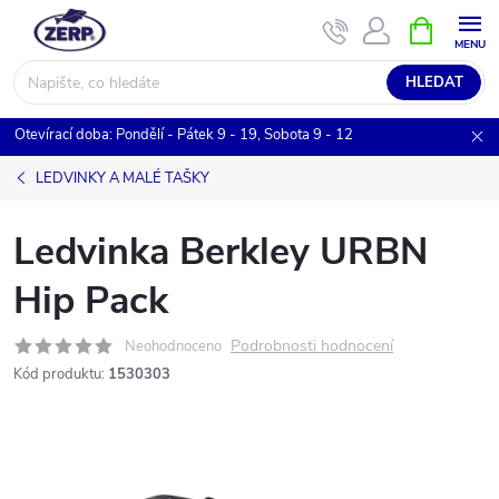
Přejít
NÁKUPNÍ
KOŠÍK
na
obsah
HLEDAT
Otevírací doba: Pondělí - Pátek 9 - 19, Sobota 9 - 12
LEDVINKY A MALÉ TAŠKY
Ledvinka Berkley URBN
Hip Pack
Podrobnosti hodnocení
Neohodnoceno
Kód produktu:
1530303