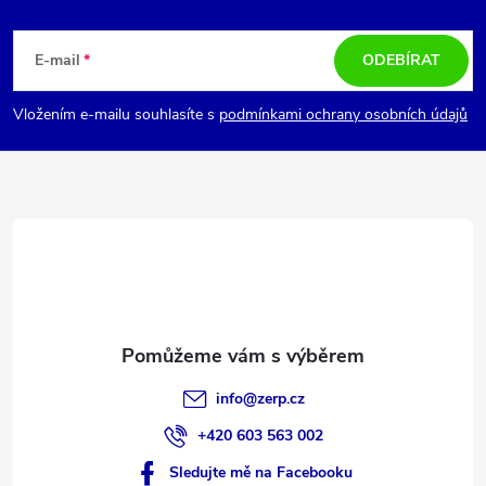
Z
á
E-mail
ODEBÍRAT
p
Vložením e-mailu souhlasíte s
podmínkami ochrany osobních údajů
a
t
í
info
@
zerp.cz
+420 603 563 002
Sledujte mě na Facebooku