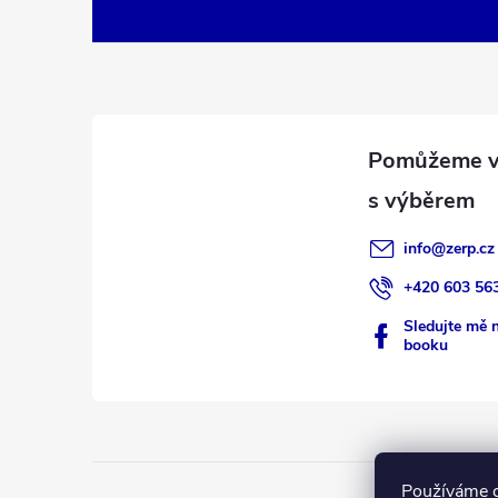
á
p
a
t
í
info
@
zerp.cz
+420 603 56
Sledujte mě 
booku
Používáme c