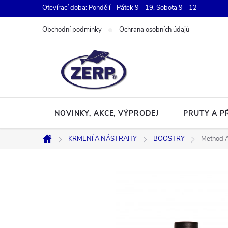
Přejít
Otevírací doba: Pondělí - Pátek 9 - 19, Sobota 9 - 12
na
Obchodní podmínky
Ochrana osobních údajů
obsah
NOVINKY, AKCE, VÝPRODEJ
PRUTY A P
KRMENÍ A NÁSTRAHY
BOOSTRY
Method A
Domů