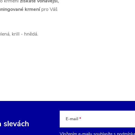
ho krmení
získáte voňavější,
ytuningované krmení
pro Váš
ená, krill - hnědá.
E-mail
a slevách
Vložením e-mailu souhlasíte s
podmínka