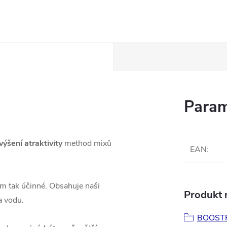
Param
ýšení atraktivity
method mixů
EAN
:
m tak účinné. Obsahuje naši
Produkt n
a vodu.
BOOST