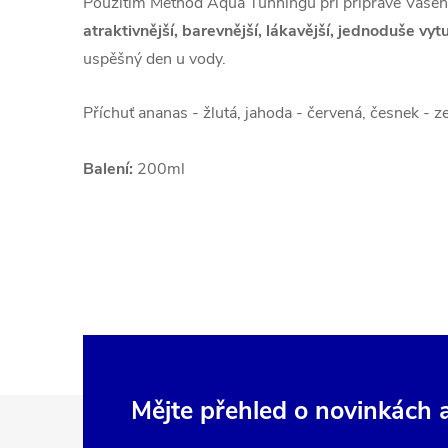
Použitím Method Aqua Tunningu při přípravě Vaše
atraktivnější, barevnější, lákavější, jednoduše v
uspěšný den u vody.
Příchuť ananas - žlutá, jahoda - červená, česnek - zel
Balení:
200ml
Z
Mějte přehled o novinkách