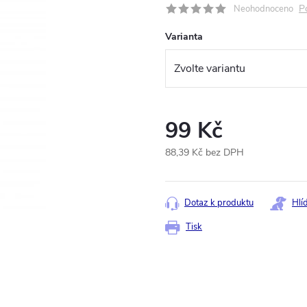
P
Neohodnoceno
Varianta
99 Kč
88,39 Kč bez DPH
Měrná
cena:
Dotaz k produktu
Hlí
Tisk