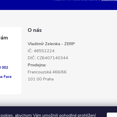
O nás
Vladimír Zelenka - ZERP
IČ: 48552224
DIČ: CZ6407140344
Prodejna:
3 002
Francouzská 466/66
na Face
101 00 Praha
ookies, abychom Vám umožnili pohodlné prohlížení