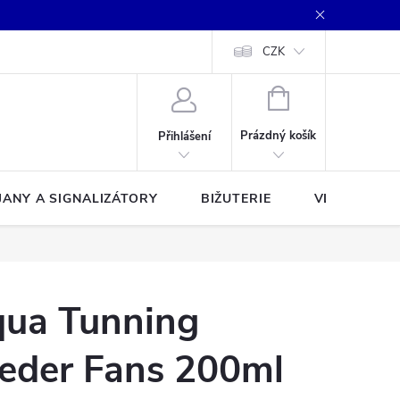
CZK
NÁKUPNÍ
KOŠÍK
Prázdný košík
Přihlášení
JANY A SIGNALIZÁTORY
BIŽUTERIE
VLASCE A Š
ua Tunning
eder Fans 200ml