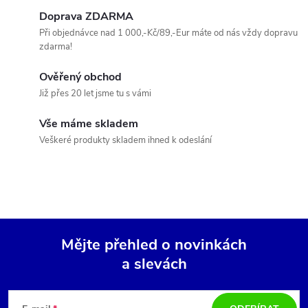
c
o
Doprava ZDARMA
í
v
Při objednávce nad 1 000,-Kč/89,-Eur máte od nás vždy dopravu
zdarma!
á
p
n
Ověřený obchod
r
í
Již přes 20 let jsme tu s vámi
v
Vše máme skladem
k
Veškeré produkty skladem ihned k odeslání
y
v
ý
Mějte přehled o novinkách
p
a slevách
Z
i