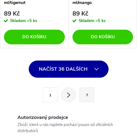
ml/tigernut
ml/mango
89 Kč
89 Kč
Skladem
>5 ks
Skladem
>5 ks
DO KOŠÍKU
DO KOŠÍKU
O
NAČÍST 36 DALŠÍCH
v
l
S
1
7
t
á
r
d
á
Autorizovaný prodejce
a
n
Zboží, které u nás najdete pochází pouze od oficiálních
distributorů
k