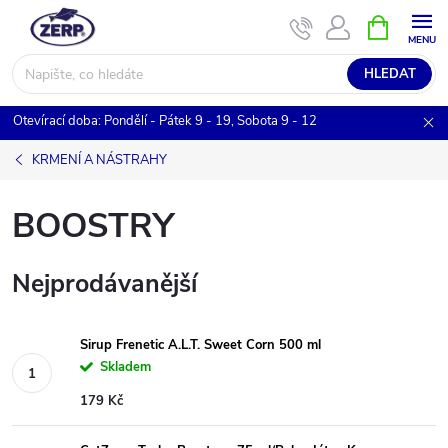
Přejít
NÁKUPNÍ
KOŠÍK
na
obsah
HLEDAT
Otevírací doba: Pondělí - Pátek 9 - 19, Sobota 9 - 12
KRMENÍ A NÁSTRAHY
BOOSTRY
Nejprodávanější
Sirup Frenetic A.L.T. Sweet Corn 500 ml
Skladem
179 Kč