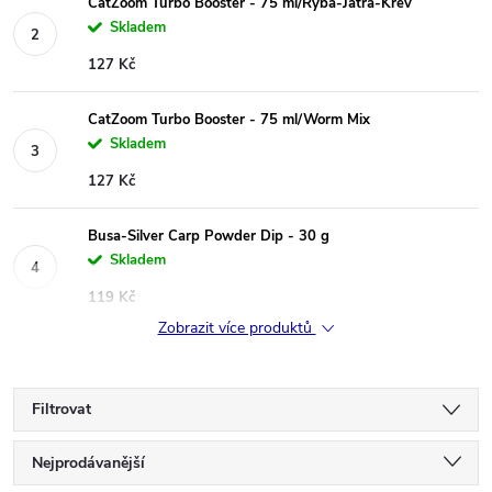
CatZoom Turbo Booster - 75 ml/Ryba-Játra-Krev
Skladem
127 Kč
CatZoom Turbo Booster - 75 ml/Worm Mix
Skladem
127 Kč
Busa-Silver Carp Powder Dip - 30 g
Skladem
119 Kč
Zobrazit více produktů
Filtrovat
Ř
Nejprodávanější