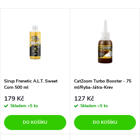
a
Nejlevnější
V
Nejdražší
z
ý
Abecedně
e
p
n
i
í
s
p
Sirup Frenetic A.L.T. Sweet
CatZoom Turbo Booster - 75
Corn 500 ml
ml/Ryba-Játra-Krev
p
r
179 Kč
127 Kč
r
Skladem
>5 ks
Skladem
>5 ks
o
o
DO KOŠÍKU
DO KOŠÍKU
d