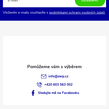
á
s
E-mail
ODEBÍRAT
u
p
Vložením e-mailu souhlasíte s
podmínkami ochrany osobních údajů
a
t
í
info
@
zerp.cz
+420 603 563 002
Sledujte mě na Facebooku