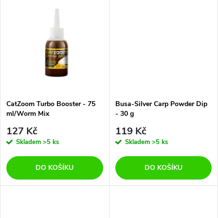
d
u
u
k
k
t
t
ů
ů
CatZoom Turbo Booster - 75
Busa-Silver Carp Powder Dip
ml/Worm Mix
- 30 g
127 Kč
119 Kč
Skladem
>5 ks
Skladem
>5 ks
DO KOŠÍKU
DO KOŠÍKU