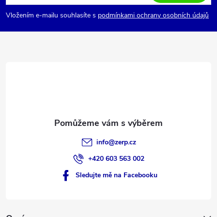
p
Vložením e-mailu souhlasíte s
podmínkami ochrany osobních údajů
a
t
í
info
@
zerp.cz
+420 603 563 002
Sledujte mě na Facebooku