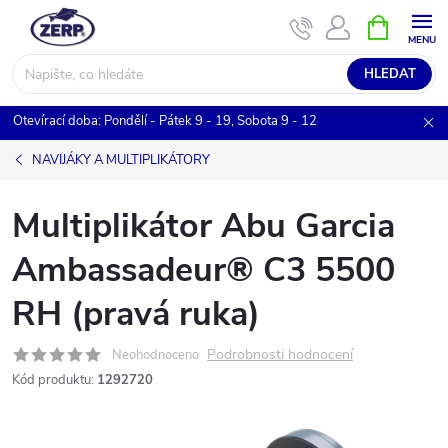
Přejít
NÁKUPNÍ
KOŠÍK
na
obsah
HLEDAT
Otevírací doba: Pondělí - Pátek 9 - 19, Sobota 9 - 12
NAVIJÁKY A MULTIPLIKÁTORY
Multiplikátor Abu Garcia
Ambassadeur® C3 5500
RH (pravá ruka)
Podrobnosti hodnocení
Neohodnoceno
Kód produktu:
1292720