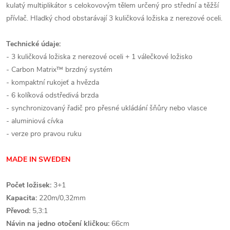
kulatý multiplikátor s celokovovým tělem určený pro střední a těžší
přívlač. Hladký chod obstarávají 3 kuličková ložiska z nerezové oceli.
Technické údaje:
- 3 kuličková ložiska z nerezové oceli + 1 válečkové ložisko
- Carbon Matrix™ brzdný systém
- kompaktní rukojeť a hvězda
- 6 kolíková odstředivá brzda
- synchronizovaný řadič pro přesné ukládání šňůry nebo vlasce
- aluminiová cívka
- verze pro pravou ruku
MADE IN SWEDEN
Počet ložisek:
3+1
Kapacita:
220m/0,32mm
Převod:
5,3:1
Návin na jedno otočení kličkou:
66cm