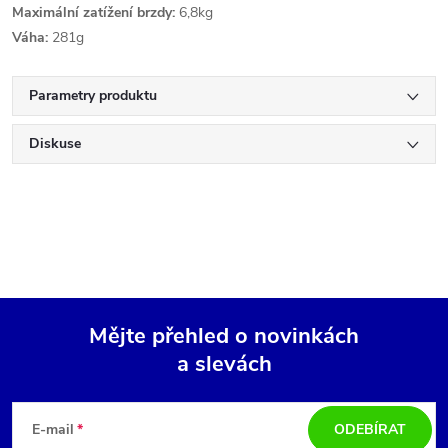
Maximální zatížení brzdy:
6,8kg
Váha:
281g
Parametry produktu
Diskuse
Mějte přehled o novinkách
a slevách
Z
á
E-mail
ODEBÍRAT