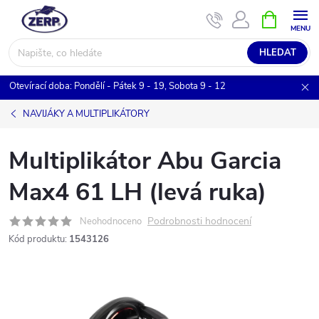
Přejít
NÁKUPNÍ
KOŠÍK
na
obsah
HLEDAT
Otevírací doba: Pondělí - Pátek 9 - 19, Sobota 9 - 12
NAVIJÁKY A MULTIPLIKÁTORY
Multiplikátor Abu Garcia
Max4 61 LH (levá ruka)
Podrobnosti hodnocení
Neohodnoceno
Kód produktu:
1543126