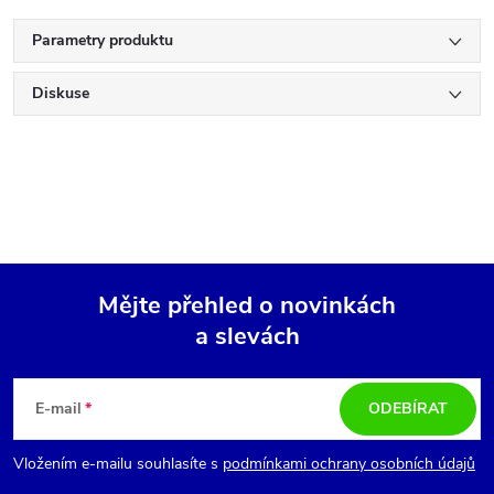
Parametry produktu
Diskuse
Mějte přehled o novinkách
a slevách
Z
á
E-mail
ODEBÍRAT
p
Vložením e-mailu souhlasíte s
podmínkami ochrany osobních údajů