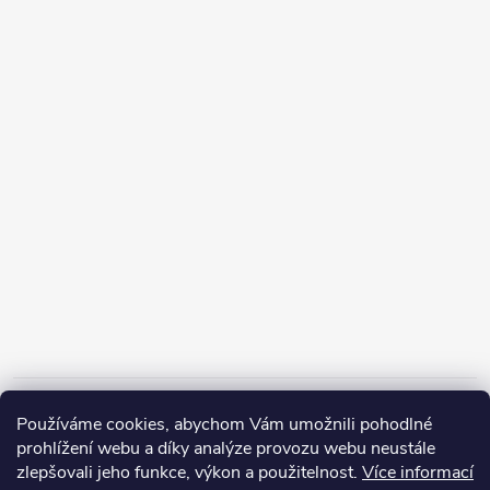
Informace pro vás
Používáme cookies, abychom Vám umožnili pohodlné
prohlížení webu a díky analýze provozu webu neustále
zlepšovali jeho funkce, výkon a použitelnost.
Více informací