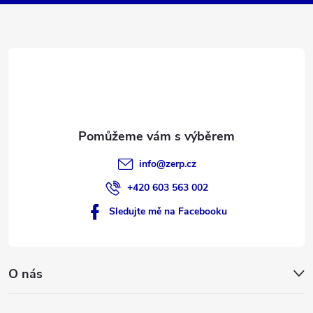
a
t
í
info
@
zerp.cz
+420 603 563 002
Sledujte mě na Facebooku
O nás