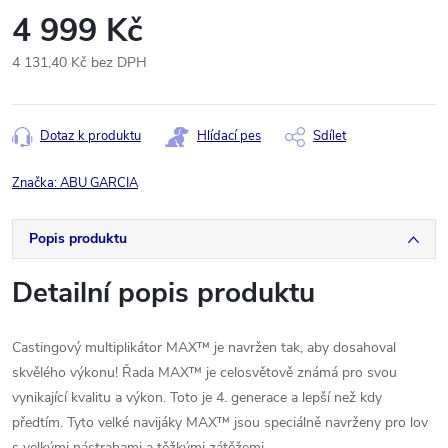
4 999 Kč
4 131,40 Kč bez DPH
Měrná
cena:
Dotaz k produktu
Hlídací pes
Sdílet
Značka:
ABU GARCIA
Popis produktu
Detailní popis produktu
Castingový multiplikátor MAX™ je navržen tak, aby dosahoval
skvělého výkonu! Řada MAX™ je celosvětově známá pro svou
vynikající kvalitu a výkon. Toto je 4. generace a lepší než kdy
předtím. Tyto velké navijáky MAX™ jsou speciálně navrženy pro lov
s velkými nástrahami a těžkými zátěžemi.