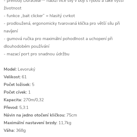
- převody DuraGear™ nabízí více síly v boji s rybou a také vyšší
životnost
- funkce „bait clicker” = hlasitý cvrkot
- prodloužená, ergonomicky tvarovaná klička pro větší sílu při
navíjení
- gumová ručka pro maximální pohodlnost a uchopení při
dlouhodobém používání
- mazací port pro snadnou údržbu
Model:
Levoruký
Velikost:
61
Počet ložisek:
5
Počet cívek:
1
Kapacita:
270m/0,32
Převod:
5,3:1
Návin na jedno otočení kličkou:
75cm
Maximální nastavení brzdy:
11,7kg
Váha:
368g