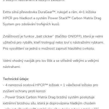
Extra silná převodovka DuraGear™, rukojeť a rám, 4+1 ložiska
HPCR pro hladkost a systém Power Stack™ Carbon Matrix Drag
System pro zdolávání trofejních kusů.
Zvláštností je funkce „bait clicker” (tlačítko ON/OFF), která je velmi
užitečná pro rybáře, kteří trolingují nebo loví s nástražními rybkami.
Pro vysvětlení se jedná o možnost zapnutí hlasitého cvrkotu.
Velmi vhodný naviják pro lov štik a se středně velkými a velkými
nástrahami.
Technické údaje:
- 4 nerezová ocelová HPCR™ ložisek + 1 válečkové ložisko pro
zvýšení ochrany proti korozi
- Power Stack Carbon Matrix Drag brzdný systém poskytuje
extrémní brzdnou sílu, která je doprovázena hladkým chodem