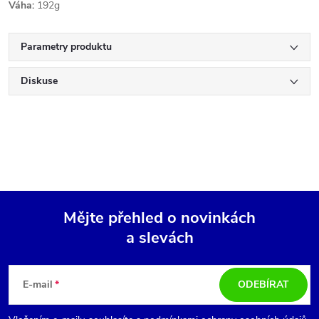
Váha:
192g
Parametry produktu
Diskuse
Mějte přehled o novinkách
a slevách
Z
á
E-mail
ODEBÍRAT