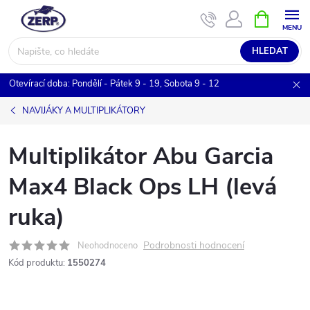
Přejít
NÁKUPNÍ
KOŠÍK
na
obsah
HLEDAT
Otevírací doba: Pondělí - Pátek 9 - 19, Sobota 9 - 12
NAVIJÁKY A MULTIPLIKÁTORY
Multiplikátor Abu Garcia
Max4 Black Ops LH (levá
ruka)
Podrobnosti hodnocení
Neohodnoceno
Kód produktu:
1550274