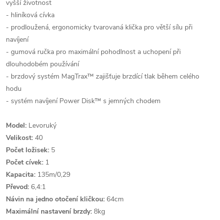
vyšší životnost
- hliníková cívka
- prodloužená, ergonomicky tvarovaná klička pro větší sílu při
navíjení
- gumová ručka pro maximální pohodlnost a uchopení při
dlouhodobém používání
- brzdový systém MagTrax™ zajišťuje brzdící tlak během celého
hodu
- systém navíjení Power Disk™ s jemných chodem
Model:
Levoruký
Velikost:
40
Počet ložisek:
5
Počet cívek:
1
Kapacita:
135m/0,29
Převod:
6,4:1
Návin na jedno otočení kličkou:
64cm
Maximální nastavení brzdy:
8kg