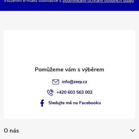
p
Vložením e-mailu souhlasíte s
podmínkami ochrany osobních údajů
a
t
í
info
@
zerp.cz
+420 603 563 002
Sledujte mě na Facebooku
O nás