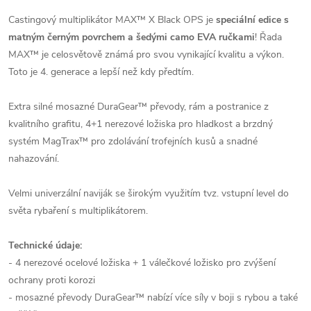
Castingový multiplikátor MAX™ X Black OPS je
speciální edice s
matným černým povrchem a šedými camo EVA ručkami
! Řada
MAX™ je celosvětově známá pro svou vynikající kvalitu a výkon.
Toto je 4. generace a lepší než kdy předtím.
Extra silné mosazné DuraGear™ převody, rám a postranice z
kvalitního grafitu, 4+1 nerezové ložiska pro hladkost a brzdný
systém MagTrax™ pro zdolávání trofejních kusů a snadné
nahazování.
Velmi univerzální naviják se širokým využitím tvz. vstupní level do
světa rybaření s multiplikátorem.
Technické údaje:
- 4 nerezové ocelové ložiska + 1 válečkové ložisko pro zvýšení
ochrany proti korozi
- mosazné převody DuraGear™ nabízí více síly v boji s rybou a také