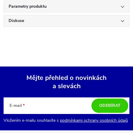
Parametry produktu
Diskuse
Mějte přehled o novinkách
a slevách
Z
á
E-mail
ODEBÍRAT
p
Vložením e-mailu souhlasíte s
podmínkami ochrany osobních údajů