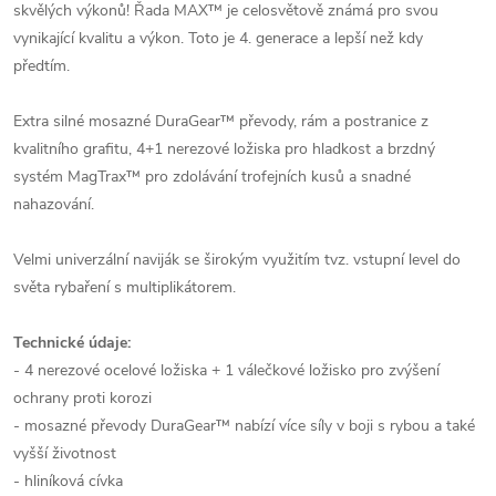
skvělých výkonů! Řada MAX™ je celosvětově známá pro svou
vynikající kvalitu a výkon. Toto je 4. generace a lepší než kdy
předtím.
Extra silné mosazné DuraGear™ převody, rám a postranice z
kvalitního grafitu, 4+1 nerezové ložiska pro hladkost a brzdný
systém MagTrax™ pro zdolávání trofejních kusů a snadné
nahazování.
Velmi univerzální naviják se širokým využitím tvz. vstupní level do
světa rybaření s multiplikátorem.
Technické údaje:
- 4 nerezové ocelové ložiska + 1 válečkové ložisko pro zvýšení
ochrany proti korozi
- mosazné převody DuraGear™ nabízí více síly v boji s rybou a také
vyšší životnost
- hliníková cívka