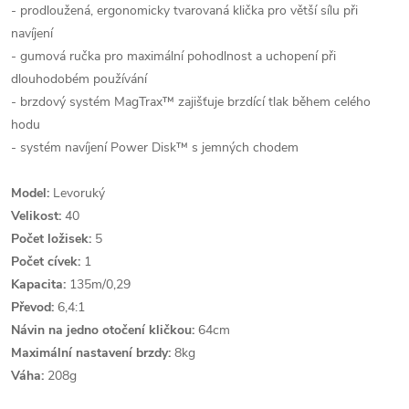
- prodloužená, ergonomicky tvarovaná klička pro větší sílu při
navíjení
- gumová ručka pro maximální pohodlnost a uchopení při
dlouhodobém používání
- brzdový systém MagTrax™ zajišťuje brzdící tlak během celého
hodu
- systém navíjení Power Disk™ s jemných chodem
Model:
Levoruký
Velikost:
40
Počet ložisek:
5
Počet cívek:
1
Kapacita:
135m/0,29
Převod:
6,4:1
Návin na jedno otočení kličkou:
64cm
Maximální nastavení brzdy:
8kg
Váha:
208g