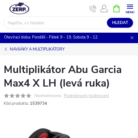
Přejít
NÁKUPNÍ
KOŠÍK
na
obsah
HLEDAT
Otevírací doba: Pondělí - Pátek 9 - 19, Sobota 9 - 12
NAVIJÁKY A MULTIPLIKÁTORY
Multiplikátor Abu Garcia
Max4 X LH (levá ruka)
Podrobnosti hodnocení
Neohodnoceno
Kód produktu:
1539734