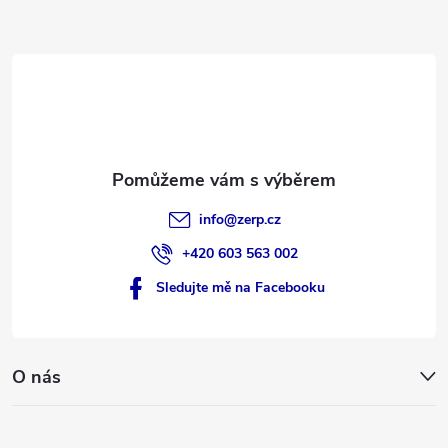
a
t
í
info
@
zerp.cz
+420 603 563 002
Sledujte mě na Facebooku
O nás