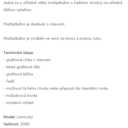
Jedná se o středně velký multiplikátor s řadičem vhodný na středně
těžkou rybařinu.
Multiplikátor je dodáván s vlascem.
Multiplikátor je vyráběn ve verzi na levou a pravou ruku.
Technické údaje:
- grafitová cívka s vlascem
- lehké grafitové tělo
- grafitová klička
- řadič
- možnost tichého chodu nebo přepnutí do hlasitého cvrku
- hvězdicová brzda
- moderní vzhled
Model:
Levoruký
Velikost:
2000