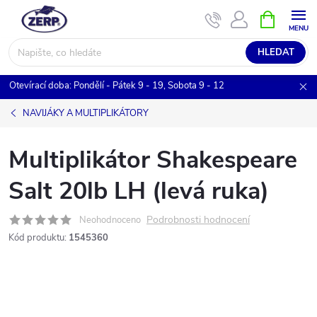
Přejít
NÁKUPNÍ
KOŠÍK
na
obsah
HLEDAT
Otevírací doba: Pondělí - Pátek 9 - 19, Sobota 9 - 12
NAVIJÁKY A MULTIPLIKÁTORY
Multiplikátor Shakespeare
Salt 20lb LH (levá ruka)
Podrobnosti hodnocení
Neohodnoceno
Kód produktu:
1545360