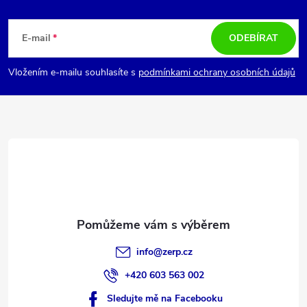
Z
á
E-mail
ODEBÍRAT
p
Vložením e-mailu souhlasíte s
podmínkami ochrany osobních údajů
a
t
í
info
@
zerp.cz
+420 603 563 002
Sledujte mě na Facebooku