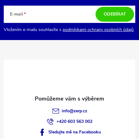
á
E-mail
ODEBÍRAT
p
Vložením e-mailu souhlasíte s
podmínkami ochrany osobních údajů
a
t
í
info
@
zerp.cz
+420 603 563 002
Sledujte mě na Facebooku