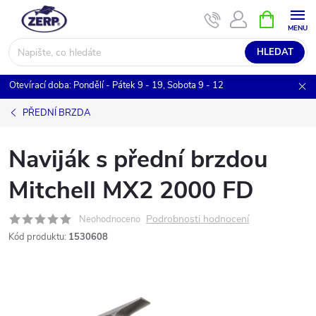
Přejít
NÁKUPNÍ
KOŠÍK
na
obsah
HLEDAT
Otevírací doba: Pondělí - Pátek 9 - 19, Sobota 9 - 12
PŘEDNÍ BRZDA
Naviják s přední brzdou
Mitchell MX2 2000 FD
Podrobnosti hodnocení
Neohodnoceno
Kód produktu:
1530608