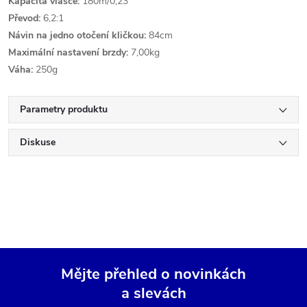
Kapacita vlasce:
180m/0,23
Převod:
6,2:1
Návin na jedno otočení kličkou:
84cm
Maximální nastavení brzdy:
7,00kg
Váha:
250g
Parametry produktu
Diskuse
Mějte přehled o novinkách
a slevách
Z