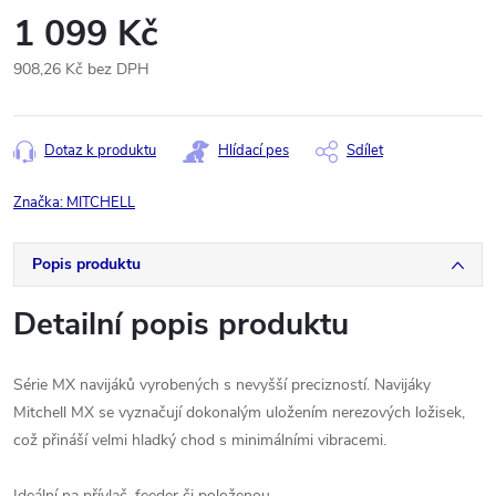
1 099 Kč
908,26 Kč bez DPH
Měrná
cena:
Dotaz k produktu
Hlídací pes
Sdílet
Značka:
MITCHELL
Popis produktu
Detailní popis produktu
Série MX navijáků vyrobených s nevyšší precizností. Navijáky
Mitchell MX se vyznačují dokonalým uložením nerezových ložisek,
což přináší velmi hladký chod s minimálními vibracemi.
Ideální na přívlač, feeder či položenou.