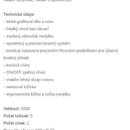
Technické údaje:
- lehké grafitové tělo a rotor
- hladký chod bez vibrací
- zesílený oblouček navijáku
- spolehlivý a precizní brzdný systém
- brzda je vybavena precizními filcovými podložkami pro úžasný
brzdný účinek
- kovová cívka
- ON/OFF zpětný chod
- stabilní lehký dizajn rotoru
- nerezové ložiska
- ergonomická klička a ručka navijáku
Velikost:
2000
Počet ložisek:
5
Počet cívek:
1