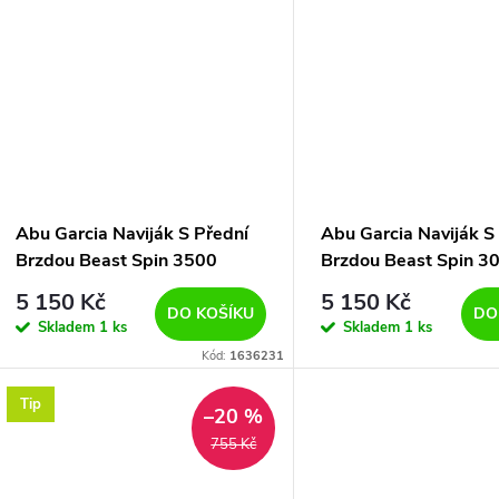
Abu Garcia Naviják S Přední
Abu Garcia Naviják S
Brzdou Beast Spin 3500
Brzdou Beast Spin 3
5 150 Kč
5 150 Kč
DO KOŠÍKU
DO
Skladem
1 ks
Skladem
1 ks
Kód:
1636231
Tip
–20 %
755 Kč