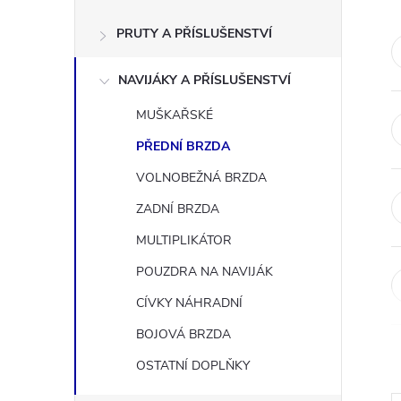
s
PRUTY A PŘÍSLUŠENSTVÍ
t
NAVIJÁKY A PŘÍSLUŠENSTVÍ
r
MUŠKAŘSKÉ
a
PŘEDNÍ BRZDA
n
VOLNOBEŽNÁ BRZDA
ZADNÍ BRZDA
n
MULTIPLIKÁTOR
í
POUZDRA NA NAVIJÁK
CÍVKY NÁHRADNÍ
p
BOJOVÁ BRZDA
a
OSTATNÍ DOPLŇKY