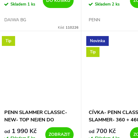
d
DO KOŠÍKU
Z
Skladem
1 ks
Skladem
2 ks
o
u
DAIWA BG
PENN
d
Kód:
110226
k
u
Tip
Novinka
t
Tip
k
ů
t
ů
PENN SLAMMER CLASSIC-
CÍVKA- PENN CLASS
NEW- TOP NEJEN DO
SLAMMER- 360 + 46
NORSKA
1 990 Kč
700 Kč
od
od
ZOBRAZIT
Z