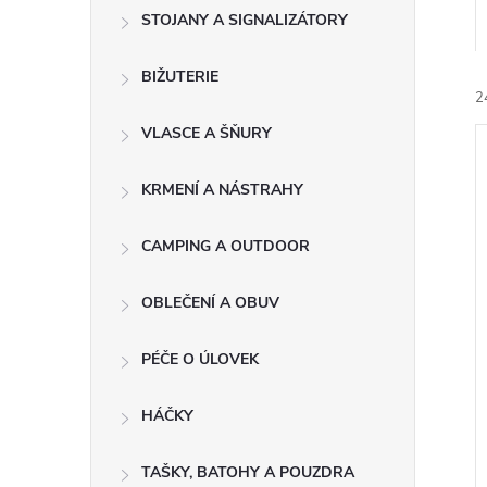
n
STOJANY A SIGNALIZÁTORY
e
BIŽUTERIE
2
l
VLASCE A ŠŇURY
KRMENÍ A NÁSTRAHY
CAMPING A OUTDOOR
í
i
OBLEČENÍ A OBUV
PÉČE O ÚLOVEK
HÁČKY
TAŠKY, BATOHY A POUZDRA