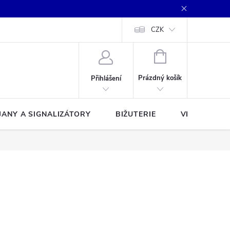
CZK
NÁKUPNÍ
KOŠÍK
Prázdný košík
Přihlášení
JANY A SIGNALIZÁTORY
BIŽUTERIE
VLASCE A Š