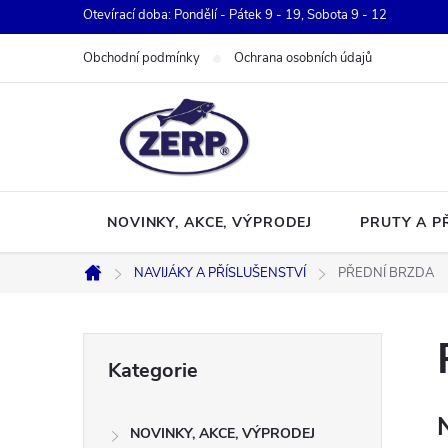
Přejít
Otevírací doba: Pondělí - Pátek 9 - 19, Sobota 9 - 12
na
Obchodní podmínky
Ochrana osobních údajů
obsah
NOVINKY, AKCE, VÝPRODEJ
PRUTY A P
NAVIJÁKY A PŘÍSLUŠENSTVÍ
PŘEDNÍ BRZDA
Domů
P
Přeskočit
Kategorie
kategorie
o
NOVINKY, AKCE, VÝPRODEJ