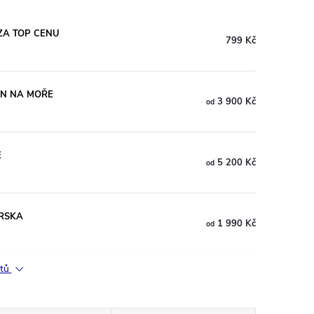
 ZA TOP CENU
799 Kč
EJEN NA MOŘE
3 900 Kč
od
E
5 200 Kč
od
ORSKA
1 990 Kč
od
ktů