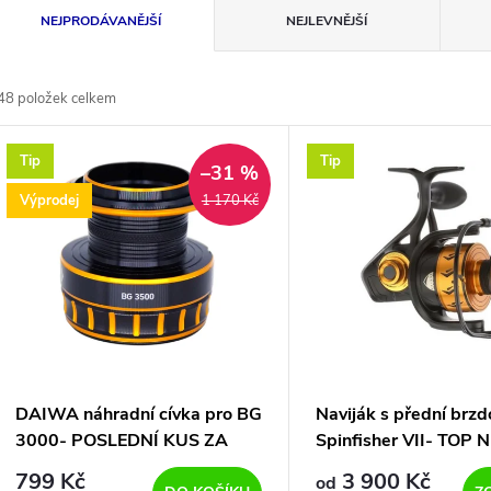
Ř
NEJPRODÁVANĚJŠÍ
NEJLEVNĚJŠÍ
a
48
položek celkem
z
V
Tip
Tip
e
–31 %
ý
Výprodej
1 170 Kč
n
p
p
s
r
p
DAIWA náhradní cívka pro BG
Naviják s přední brz
o
3000- POSLEDNÍ KUS ZA
Spinfisher VII- TOP 
r
TOP CENU
MOŘE
799 Kč
3 900 Kč
od