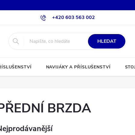
+420 603 563 002
HLEDAT
ŘÍSLUŠENSTVÍ
NAVIJÁKY A PŘÍSLUŠENSTVÍ
STO
PŘEDNÍ BRZDA
Nejprodávanější