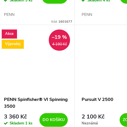
Skladem
5 ks
Skladem
4 ks
PENN
PENN
Kód:
1601677
Akce
–19 %
Výprodej
4 190 Kč
PENN Spinfisher® VI Spinning
Pursuit V 2500
3500
3 360 Kč
2 100 Kč
DO KOŠÍKU
Z
Skladem
1 ks
Neznámá