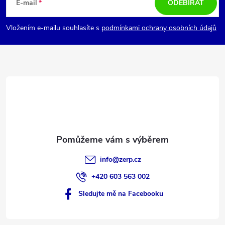
á
E-mail
ODEBÍRAT
p
Vložením e-mailu souhlasíte s
podmínkami ochrany osobních údajů
a
t
í
info
@
zerp.cz
+420 603 563 002
Sledujte mě na Facebooku