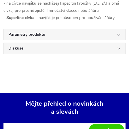
- na cívce navijáku se nacházejí kapacitní kroužky (1/3, 2/3 a plná
cívka) pro přesné zjištění množství vlasce nebo šňůru
-
Superline cívka
- naviják je přizpůsoben pro používání šňůry
Parametry produktu
Diskuse
Mějte přehled o novinkách
a slevách
Z