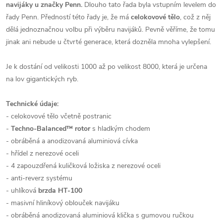
navijáky u značky Penn.
Dlouho tato řada byla vstupním levelem do
řady Penn. Předností této řady je, že má
celokovové tělo
, což z něj
dělá jednoznačnou volbu při výběru navijáků. Pevně věříme, že tomu
jinak ani nebude u čtvrté generace, která dozněla mnoha vylepšení.
Je k dostání od velikosti 1000 až po velikost 8000, která je určena
na lov gigantických ryb.
Technické údaje:
- celokovové tělo včetně postranic
-
Techno-Balanced™ rotor
s hladkým chodem
- obráběná a anodizovaná aluminiová cívka
- hřídel z nerezové oceli
- 4 zapouzdřená kuličková ložiska z nerezové oceli
- anti-reverz systému
- uhlíková
brzda HT-100
- masivní hliníkový oblouček navijáku
- obráběná anodizovaná aluminiová klička s gumovou ručkou