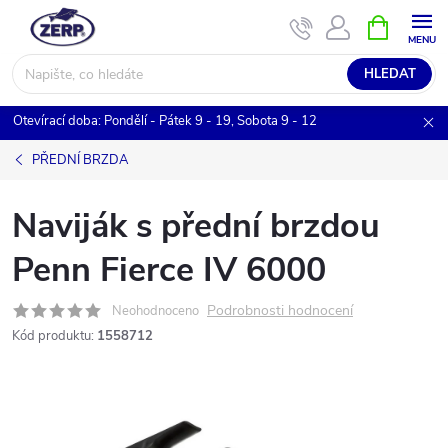
Přejít
NÁKUPNÍ
KOŠÍK
na
obsah
HLEDAT
Otevírací doba: Pondělí - Pátek 9 - 19, Sobota 9 - 12
PŘEDNÍ BRZDA
Naviják s přední brzdou
Penn Fierce IV 6000
Podrobnosti hodnocení
Neohodnoceno
Kód produktu:
1558712