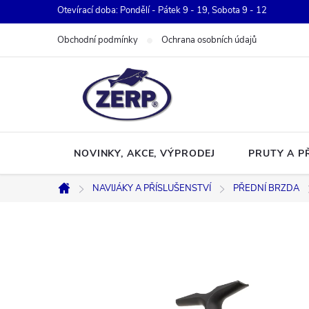
Přejít
Otevírací doba: Pondělí - Pátek 9 - 19, Sobota 9 - 12
na
Obchodní podmínky
Ochrana osobních údajů
obsah
NOVINKY, AKCE, VÝPRODEJ
PRUTY A P
NAVIJÁKY A PŘÍSLUŠENSTVÍ
PŘEDNÍ BRZDA
Domů