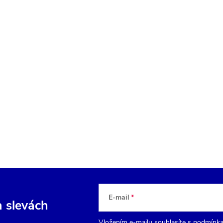
E-mail
a slevách
Vložením e-mailu souhlasíte s
podmínka