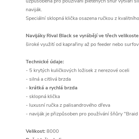
uzpůsobena pro používání pletených šňůr vytváří sil
naviják.
Speciální sklopná klička osazena ručkou z kvalitníh
Navijáky Rival Black se vyrábějí ve třech veliko
široké využití od kaprařiny až po feeder nebo surfové
Technické údaje:
- 5 krytých kuličkových ložisek z nerezové oceli
- silná a citlivá brzda
-
krátká a rychlá brzda
- sklopná klička
- luxusní ručka z palisandrového dřeva
- naviják je přizpůsoben pro používání šňůry "Brai
Velikost:
8000