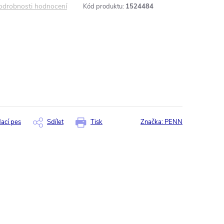
odrobnosti hodnocení
Kód produktu:
1524484
dací pes
Sdílet
Tisk
Značka:
PENN