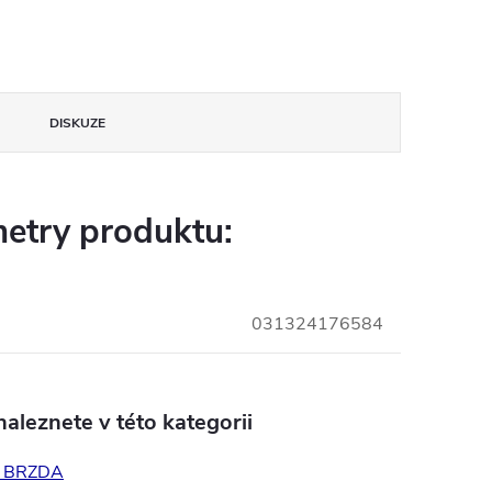
DISKUZE
etry produktu:
031324176584
aleznete v této kategorii
 BRZDA