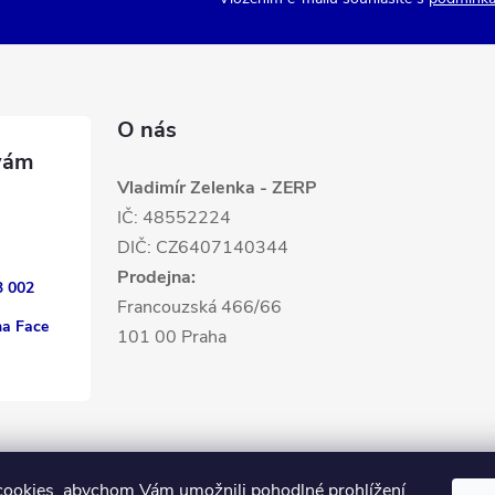
O nás
Vladimír Zelenka - ZERP
IČ: 48552224
DIČ: CZ6407140344
Prodejna:
3 002
Francouzská 466/66
na Face
101 00 Praha
ookies, abychom Vám umožnili pohodlné prohlížení