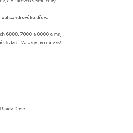
ný, ale zároveň velmi lehký
o
palisandrového dřeva
.
stech 6000, 7000 a 8000
a maji
 chytání. Volba je jen na Vás!
d Ready Spool"