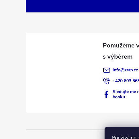
á
p
a
t
í
info
@
zerp.cz
+420 603 56
Sledujte mě 
booku
Používáme c