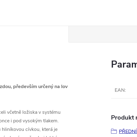
Param
rzdou, především určený na lov
EAN
:
eli včetně ložiska v systému
Produkt n
konce i pod vysokým tlakem.
hliníkovou cívkou, která je
PŘEDNÍ