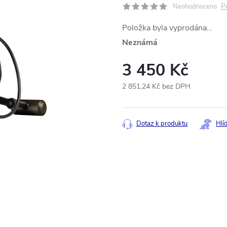
P
Neohodnoceno
Položka byla vyprodána…
Neznámá
3 450 Kč
2 851,24 Kč bez DPH
Měrná
cena:
Dotaz k produktu
Hlí