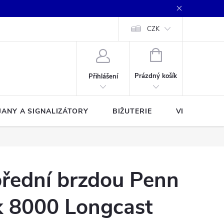
CZK
NÁKUPNÍ
KOŠÍK
Prázdný košík
Přihlášení
JANY A SIGNALIZÁTORY
BIŽUTERIE
VLASCE A Š
přední brzdou Penn
k 8000 Longcast