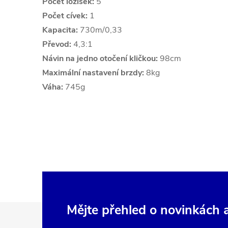
Počet ložisek:
5
Počet cívek:
1
Kapacita:
730m/0,33
Převod:
4,3:1
Návin na jedno otočení kličkou:
98cm
Maximální nastavení brzdy:
8kg
Váha:
745g
Z
Mějte přehled o novinkách