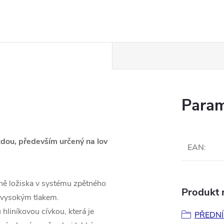
Param
zdou, především určený na lov
EAN
:
tně ložiska v systému zpětného
Produkt n
d vysokým tlakem.
hliníkovou cívkou, která je
PŘEDNÍ