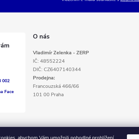
O nás
Vladimír Zelenka - ZERP
IČ: 48552224
DIČ: CZ6407140344
Prodejna:
3 002
Francouzská 466/66
na Face
101 00 Praha
ookies, abychom Vám umožnili pohodlné prohlížení