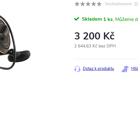
P
Neohodnoceno
Skladem
1 ks
3 200 Kč
2 644,63 Kč bez DPH
Měrná
cena:
Dotaz k produktu
Hlí