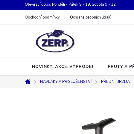
Přejít
Otevírací doba: Pondělí - Pátek 9 - 19, Sobota 9 - 12
na
Obchodní podmínky
Ochrana osobních údajů
obsah
NOVINKY, AKCE, VÝPRODEJ
PRUTY A P
NAVIJÁKY A PŘÍSLUŠENSTVÍ
PŘEDNÍ BRZDA
Domů