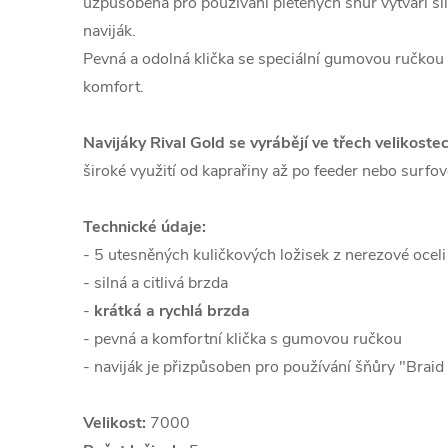
uzpůsobena pro používání pletených šňůr vytváří sil
naviják.
Pevná a odolná klička se speciální gumovou ručkou v
komfort.
Navijáky Rival Gold se vyrábějí ve třech velikos
široké využití od kaprařiny až po feeder nebo surfové
Technické údaje:
- 5 utesněných kuličkových ložisek z nerezové oceli
- silná a citlivá brzda
-
krátká a rychlá brzda
- pevná a komfortní klička s gumovou ručkou
- naviják je přizpůsoben pro používání šňůry "Brai
Velikost:
7000