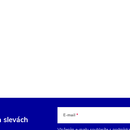
E-mail
a slevách
Vložením e-mailu souhlasíte s
podmínka