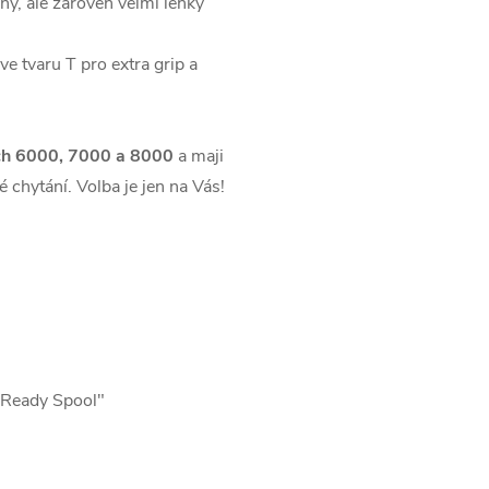
ný, ale zároveň velmi lehký
e tvaru T pro extra grip a
tech 6000, 7000 a 8000
a maji
 chytání. Volba je jen na Vás!
d Ready Spool"