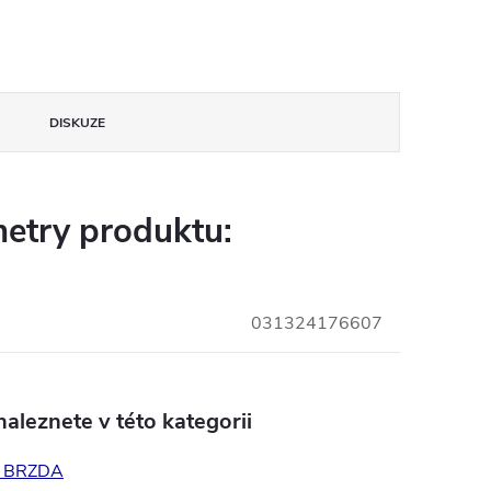
DISKUZE
etry produktu:
031324176607
aleznete v této kategorii
 BRZDA