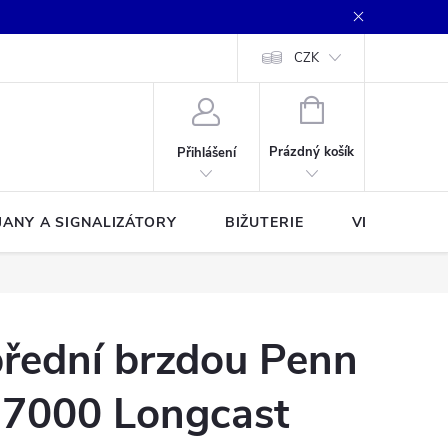
CZK
NÁKUPNÍ
KOŠÍK
Prázdný košík
Přihlášení
JANY A SIGNALIZÁTORY
BIŽUTERIE
VLASCE A Š
přední brzdou Penn
d 7000 Longcast