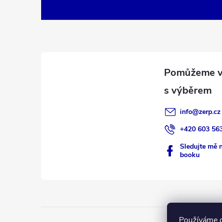
á
p
a
t
í
info
@
zerp.cz
+420 603 56
Sledujte mě 
booku
Používáme c