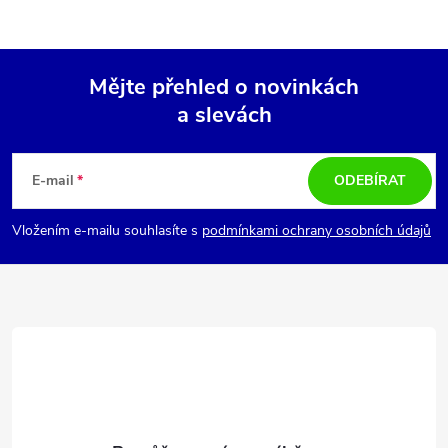
Mějte přehled o novinkách
a slevách
Z
á
E-mail
ODEBÍRAT
p
Vložením e-mailu souhlasíte s
podmínkami ochrany osobních údajů
a
t
í