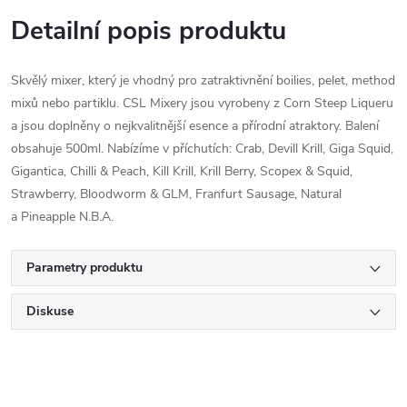
Detailní popis produktu
Skvělý mixer, který je vhodný pro zatraktivnění boilies, pelet, method
mixů nebo partiklu. CSL Mixery jsou vyrobeny z Corn Steep Liqueru
a jsou doplněny o nejkvalitnější esence a přírodní atraktory. Balení
obsahuje 500ml. Nabízíme v příchutích: Crab, Devill Krill, Giga Squid,
Gigantica, Chilli & Peach, Kill Krill, Krill Berry, Scopex & Squid,
Strawberry, Bloodworm & GLM, Franfurt Sausage, Natural
a Pineapple N.B.A.
Parametry produktu
Diskuse