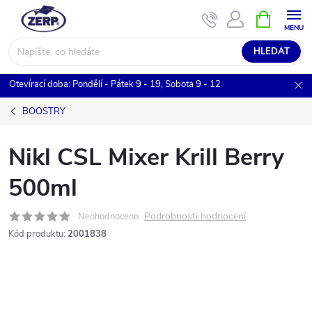
Přejít
NÁKUPNÍ
KOŠÍK
na
obsah
HLEDAT
Otevírací doba: Pondělí - Pátek 9 - 19, Sobota 9 - 12
BOOSTRY
Nikl CSL Mixer Krill Berry
500ml
Podrobnosti hodnocení
Neohodnoceno
Kód produktu:
2001838