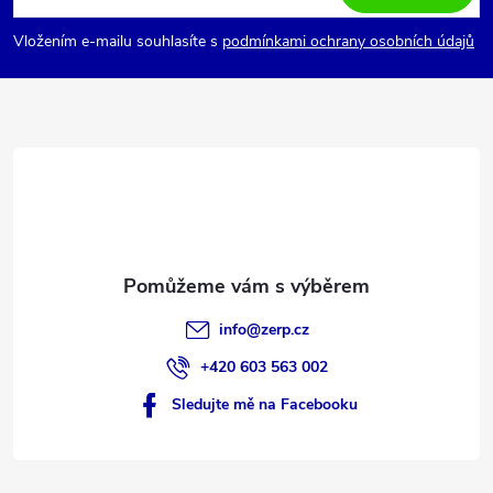
p
Vložením e-mailu souhlasíte s
podmínkami ochrany osobních údajů
a
t
í
info
@
zerp.cz
+420 603 563 002
Sledujte mě na Facebooku