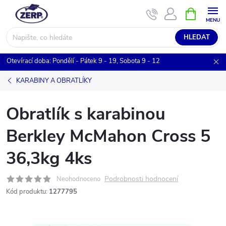
Přejít
NÁKUPNÍ
KOŠÍK
na
obsah
HLEDAT
Otevírací doba: Pondělí - Pátek 9 - 19, Sobota 9 - 12
KARABINY A OBRATLÍKY
Obratlík s karabinou
Berkley McMahon Cross 5
36,3kg 4ks
Podrobnosti hodnocení
Neohodnoceno
Kód produktu:
1277795