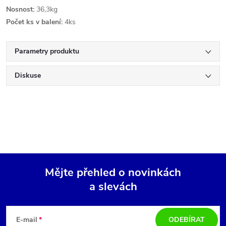
Nosnost:
36,3kg
Počet ks v balení:
4ks
Parametry produktu
Diskuse
Mějte přehled o novinkách
a slevách
Z
á
E-mail
ODEBÍRAT