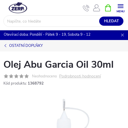
Přejít
NÁKUPNÍ
KOŠÍK
na
obsah
HLEDAT
Otevírací doba: Pondělí - Pátek 9 - 19, Sobota 9 - 12
OSTATNÍ DOPLŇKY
Olej Abu Garcia Oil 30ml
Podrobnosti hodnocení
Neohodnoceno
Kód produktu:
1368792