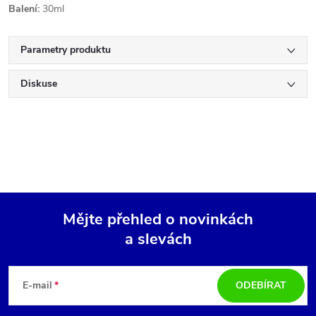
Balení:
30ml
Parametry produktu
Diskuse
Mějte přehled o novinkách
a slevách
Z
á
E-mail
ODEBÍRAT