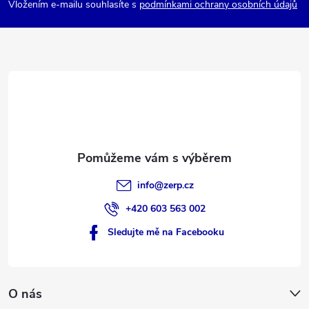
p
Vložením e-mailu souhlasíte s
podmínkami ochrany osobních údajů
a
t
í
info
@
zerp.cz
+420 603 563 002
Sledujte mě na Facebooku
O nás