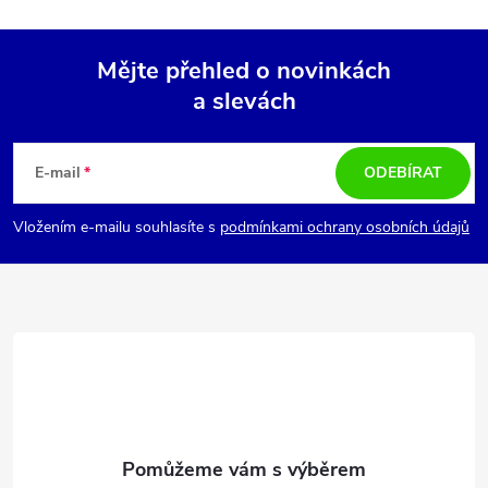
Mějte přehled o novinkách
a slevách
Z
á
E-mail
ODEBÍRAT
p
Vložením e-mailu souhlasíte s
podmínkami ochrany osobních údajů
a
t
í