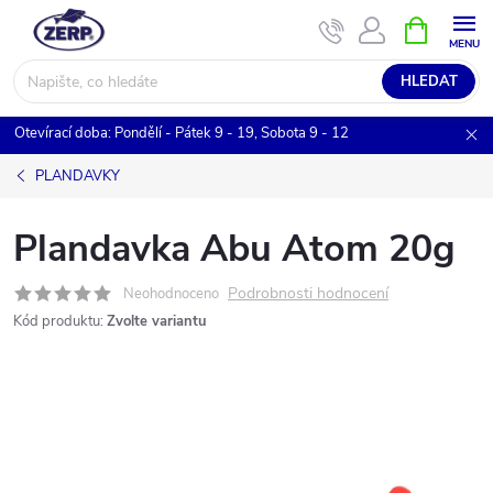
Přejít
NÁKUPNÍ
KOŠÍK
na
obsah
HLEDAT
Otevírací doba: Pondělí - Pátek 9 - 19, Sobota 9 - 12
PLANDAVKY
Plandavka Abu Atom 20g
Podrobnosti hodnocení
Neohodnoceno
Kód produktu:
Zvolte variantu