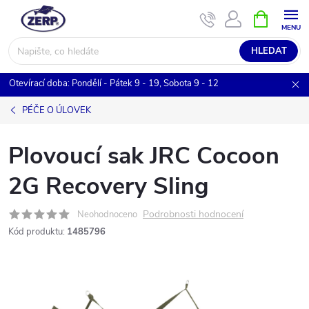
Přejít
NÁKUPNÍ
KOŠÍK
na
obsah
HLEDAT
Otevírací doba: Pondělí - Pátek 9 - 19, Sobota 9 - 12
PÉČE O ÚLOVEK
Plovoucí sak JRC Cocoon
2G Recovery Sling
Podrobnosti hodnocení
Neohodnoceno
Kód produktu:
1485796