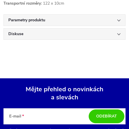
Transportní rozměry:
122 x 10cm
Parametry produktu
Diskuse
Mějte přehled o novinkách
a slevách
Z
á
E-mail
ODEBÍRAT