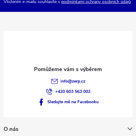
p
Vložením e-mailu souhlasíte s
podmínkami ochrany osobních údajů
a
t
í
info
@
zerp.cz
+420 603 563 002
Sledujte mě na Facebooku
O nás