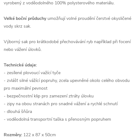
vyrobený z voděodolného 100% polysterového materiálu.
Velké boční průduchy
umožňují volné proudění čerstvé okysličené
vody skrz sak.
Výborný sak pro krátkodobé přechovávání ryb například při focení
nebo vážení úlovků.
Technické údaje:
- zesílené plovoucí važící tyče
- zvlášť silné vážící popruhy, zcela upevněné okolo celého obvodu
pro maximální pevnost
- bezpečnostní klip pro zamezení ztráty úlovku
- zipy na obou stranách pro snadné vážení a rychlé schnutí
- dlouhá šňůra
- voděodolná transportní taška s přenosným popruhem
Rozměry:
122 x 87 x 50cm