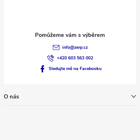
í
info
@
zerp.cz
+420 603 563 002
Sledujte mě na Facebooku
O nás