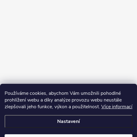
Informace pro vás
Používáme cookies, abychom Vám umožnili pohodlné
prohlížení webu a díky analýze provozu webu neustále
zlepšovali jeho funkce, výkon a použitelnost.
Více informací
Nastavení
Copyright 2026
ZERP Rybářské potřeby
. Všechna práva vyhrazena.