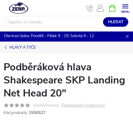
Přejít
NÁKUPNÍ
KOŠÍK
na
obsah
HLEDAT
Otevírací doba: Pondělí - Pátek 9 - 19, Sobota 9 - 12
HLAVY A TYČE
Podběráková hlava
Shakespeare SKP Landing
Net Head 20"
Podrobnosti hodnocení
Neohodnoceno
Kód produktu:
1550527