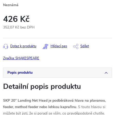
Neznámá
426 Kč
352,07 Kč bez DPH
Měrná
cena:
Dotaz k produktu
Hlídací pes
Sdílet
Značka:
SHAKESPEARE
Popis produktu
Detailní popis produktu
SKP 20” Landing Net Head je podběráková hlava na plavanou,
feeder, method feeder nebo lehkou kaprařinu
. S touto hlavou si
můžete být jisti, že si poradí se vším, co pravděpodobně chytíte.