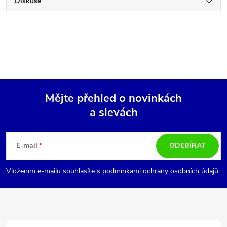
Diskuse
Mějte přehled o novinkách
a slevách
Z
á
E-mail
ODEBÍRAT
p
Vložením e-mailu souhlasíte s
podmínkami ochrany osobních údajů
a
t