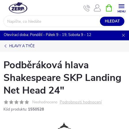
Přejít
NÁKUPNÍ
KOŠÍK
na
obsah
HLEDAT
Otevírací doba: Pondělí - Pátek 9 - 19, Sobota 9 - 12
HLAVY A TYČE
Podběráková hlava
Shakespeare SKP Landing
Net Head 24"
Podrobnosti hodnocení
Neohodnoceno
Kód produktu:
1550528