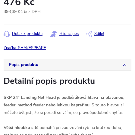
476 Kč
393,39 Kč bez DPH
Měrná
cena:
Dotaz k produktu
Hlídací pes
Sdílet
Značka:
SHAKESPEARE
Popis produktu
Detailní popis produktu
SKP 24” Landing Net Head je podběráková hlava na plavanou,
feeder, method feeder nebo lehkou kaprařinu
. S touto hlavou si
můžete být jisti, že si poradí se vším, co pravděpodobně chytíte.
Větší hloubka sítě
pomáhá při zadržování ryb na krátkou dobu,