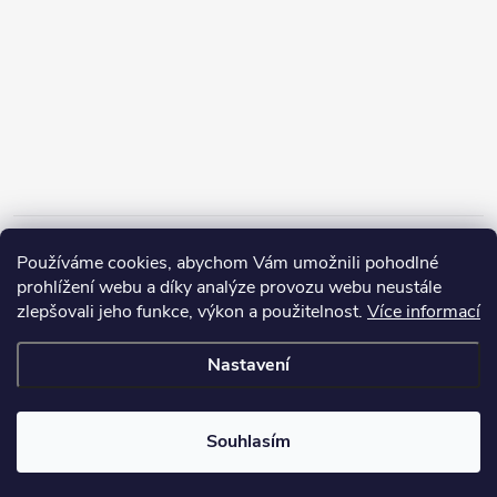
Informace pro vás
Používáme cookies, abychom Vám umožnili pohodlné
prohlížení webu a díky analýze provozu webu neustále
zlepšovali jeho funkce, výkon a použitelnost.
Více informací
Nastavení
Copyright 2026
ZERP Rybářské potřeby
. Všechna práva vyhrazena.
Souhlasím
Vytvořil Shoptet