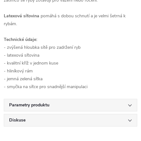
zatímco se ryby zotavují pro vážení nebo focení.
Latexová síťovina
pomáhá s dobou schnutí a je velmi šetrná k
rybám.
Technické údaje:
- zvýšená hloubka sítě pro zadržení ryb
- latexová síťovina
- kvalitní kříž v jednom kuse
- hliníkový rám
- jemná zelená síťka
- smyčka na síťce pro snadnější manipulaci
Parametry produktu
Diskuse