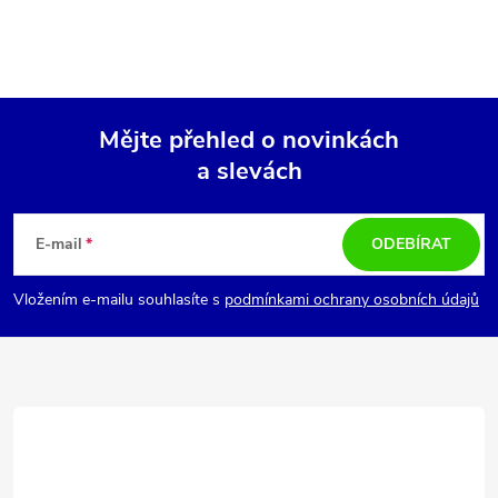
Mějte přehled o novinkách
a slevách
Z
á
E-mail
ODEBÍRAT
p
Vložením e-mailu souhlasíte s
podmínkami ochrany osobních údajů
a
t
í