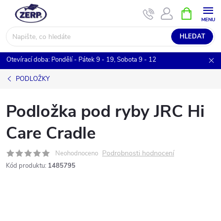
Přejít
NÁKUPNÍ
KOŠÍK
na
obsah
HLEDAT
Otevírací doba: Pondělí - Pátek 9 - 19, Sobota 9 - 12
PODLOŽKY
Podložka pod ryby JRC Hi
Care Cradle
Podrobnosti hodnocení
Neohodnoceno
Kód produktu:
1485795