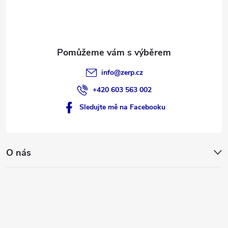
í
info
@
zerp.cz
+420 603 563 002
Sledujte mě na Facebooku
O nás