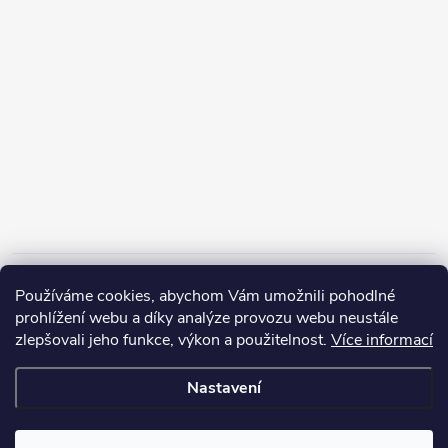
Informace pro vás
Používáme cookies, abychom Vám umožnili pohodlné
prohlížení webu a díky analýze provozu webu neustále
zlepšovali jeho funkce, výkon a použitelnost.
Více informací
Nastavení
Copyright 2026
ZERP Rybářské potřeby
. Všechna práva vyhrazena.