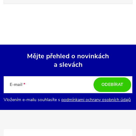
Mějte přehled o novinkách
a slevách
Z
á
E-mail
ODEBÍRAT
p
Vložením e-mailu souhlasíte s
podmínkami ochrany osobních údajů
a
t