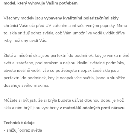
model, který vyhovuje Vašim potřebám.
Všechny modely jsou
vybaveny kvalitními polarizačními skly
chránící Vaše oči před UV zářením a infračervenými paprsky. Mimo
to, skla snižují odraz světla, což Vám umožní ve vodě uvidět dříve
ryby, než ony uvidí Vás.
Žluté a měděné skla jsou perfektní do podmínek, kdy je venku méně
světla, zataženo, pod mrakem a nejsou ideální světelné podmínky,
abyste ideálně viděli, vše co potřebujete naopak šedé skla jsou
perfektní do podmínek, kdy je naopak více světla, jasno a sluníčko
dosahuje svého maxima.
Můžete si být jisti, že si brýle budete užívat dlouhou dobu, jelikož
skla a rám brýlí jsou vyrobeny
z materiálů odolných proti nárazu.
Technické údaje:
- snižují odraz světla