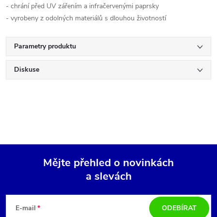
- chrání před UV zářením a infračervenými paprsky
- vyrobeny z odolných materiálů s dlouhou životností
Parametry produktu
Diskuse
Mějte přehled o novinkách
a slevách
Z
á
E-mail
ODEBÍRAT