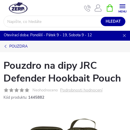
Přejít
NÁKUPNÍ
KOŠÍK
na
obsah
HLEDAT
Otevírací doba: Pondělí - Pátek 9 - 19, Sobota 9 - 12
POUZDRA
Pouzdro na dipy JRC
Defender Hookbait Pouch
Podrobnosti hodnocení
Neohodnoceno
Kód produktu:
1445882