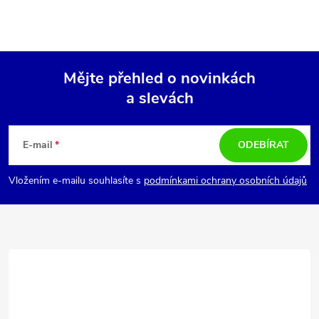
Mějte přehled o novinkách
a slevách
Z
á
E-mail
ODEBÍRAT
p
Vložením e-mailu souhlasíte s
podmínkami ochrany osobních údajů
a
t
í