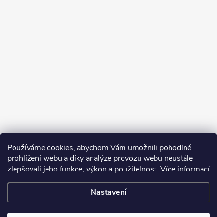
Informace pro vás
Používáme cookies, abychom Vám umožnili pohodlné
prohlížení webu a díky analýze provozu webu neustále
zlepšovali jeho funkce, výkon a použitelnost.
Více informací
Nastavení
Copyright 2026
ZERP Rybářské potřeby
. Všechna práva vyhrazena.