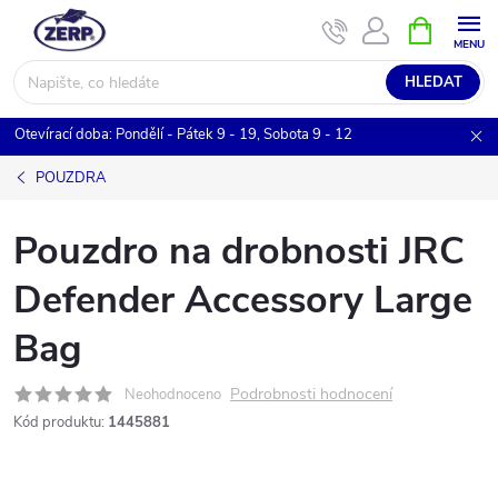
Přejít
NÁKUPNÍ
KOŠÍK
na
obsah
HLEDAT
Otevírací doba: Pondělí - Pátek 9 - 19, Sobota 9 - 12
POUZDRA
Pouzdro na drobnosti JRC
Defender Accessory Large
Bag
Podrobnosti hodnocení
Neohodnoceno
Kód produktu:
1445881