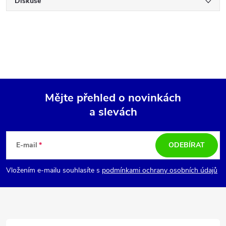
Diskuse
Mějte přehled o novinkách
a slevách
Z
á
E-mail
ODEBÍRAT
p
Vložením e-mailu souhlasíte s
podmínkami ochrany osobních údajů
a
t