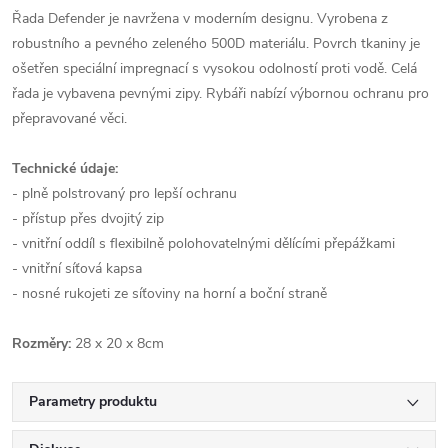
Řada Defender je navržena v moderním designu. Vyrobena z
robustního a pevného zeleného 500D materiálu. Povrch tkaniny je
ošetřen speciální impregnací s vysokou odolností proti vodě. Celá
řada je vybavena pevnými zipy. Rybáři nabízí výbornou ochranu pro
přepravované věci.
Technické údaje:
- plně polstrovaný pro lepší ochranu
- přístup přes dvojitý zip
- vnitřní oddíl s flexibilně polohovatelnými dělícími přepážkami
- vnitřní síťová kapsa
- nosné rukojeti ze síťoviny na horní a boční straně
Rozměry:
28 x 20 x 8cm
Parametry produktu