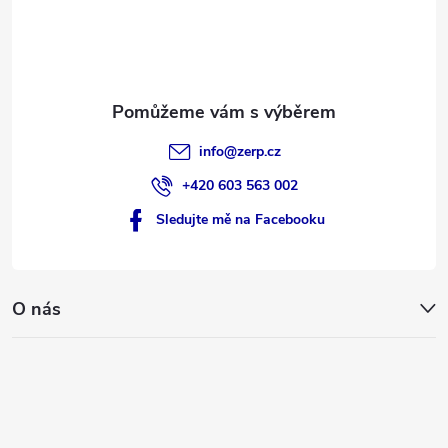
í
info
@
zerp.cz
+420 603 563 002
Sledujte mě na Facebooku
O nás