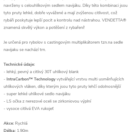
navrženy s celouhlíkovým sedlem navijáku. Díky této kombinaci jsou
tyto pruty lehké, dobře vyvážené a mají zvýšenou citlivost, což
rybáři poskytuje lepší pocit a kontrolu nad nástrahou. VENDETTA®
znamená skvělý výkon a potěšení z rybaření!
Je určená pro rybolov s castingovým multiplikátorem tzn.na sedle
navijaku se nachází trn.
Technické údaje:
- lehký, pevný a citlivý 30T uhlíkový blank
-
IntraCarbon™ Technology
vytvářející vrstvu multi usměrňujících
uhlíkových vláken, díky kterým jsou tyto pruty lehčí odolnosnější
- super lehké uhlíkové sedlo navijáku
- LS očka z nerezové oceli se zirkoniovou výplní
- vysoce citlivá EVA rukojeť
Akce:
Rychlá
Délka:
1,90m