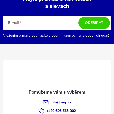
a slevách
Z
á
E-mail
ODEBÍRAT
p
Vložením e-mailu souhlasíte s
podmínkami ochrany osobních údajů
a
t
í
info
@
zerp.cz
+420 603 563 002