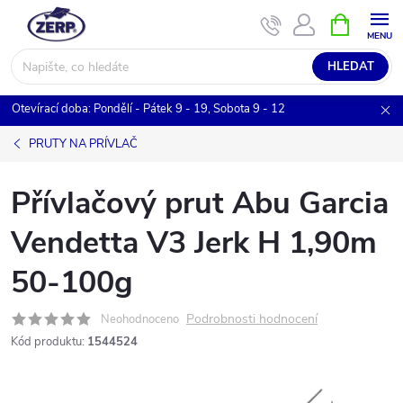
Přejít
NÁKUPNÍ
KOŠÍK
na
obsah
HLEDAT
Otevírací doba: Pondělí - Pátek 9 - 19, Sobota 9 - 12
PRUTY NA PRÍVLAČ
Přívlačový prut Abu Garcia
Vendetta V3 Jerk H 1,90m
50-100g
Podrobnosti hodnocení
Neohodnoceno
Kód produktu:
1544524