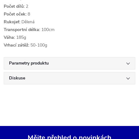
Počet dílů:
2
Počet oček:
8
Rukojeť:
Dělená
Transportní délka:
100cm
Váha:
185g
Vrhací zátěž:
50-100g
Parametry produktu
Diskuse
Mějte přehled o novinkách