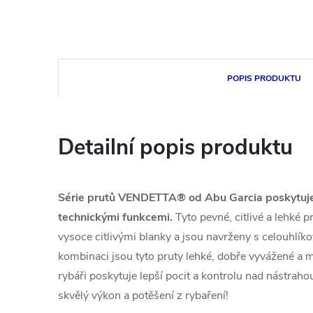
POPIS PRODUKTU
Detailní popis produktu
Série prutů VENDETTA® od Abu Garcia poskytuje o
technickými funkcemi.
Tyto pevné, citlivé a lehké 
vysoce citlivými blanky a jsou navrženy s celouhlík
kombinaci jsou tyto pruty lehké, dobře vyvážené a ma
rybáři poskytuje lepší pocit a kontrolu nad nást
skvělý výkon a potěšení z rybaření!