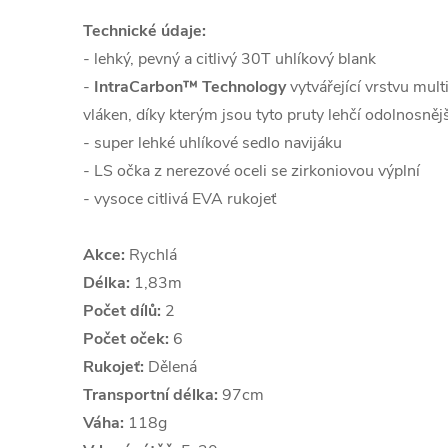
Technické údaje:
- lehký, pevný a citlivý 30T uhlíkový blank
-
IntraCarbon™ Technology
vytvářející vrstvu mul
vláken, díky kterým jsou tyto pruty lehčí odolnosněj
- super lehké uhlíkové sedlo navijáku
- LS očka z nerezové oceli se zirkoniovou výplní
- vysoce citlivá EVA rukojeť
Akce:
Rychlá
Délka:
1,83m
Počet dílů:
2
Počet oček:
6
Rukojeť:
Dělená
Transportní délka:
97cm
Váha:
118g