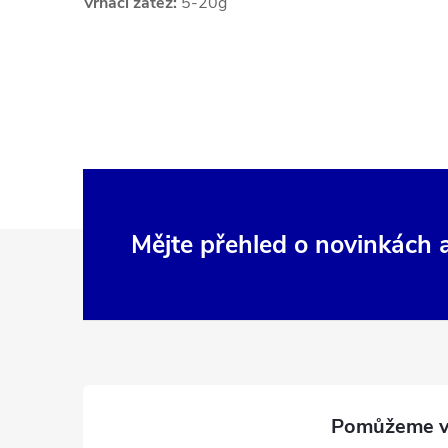
Vrhací zátěž:
5-20g
Z
Mějte přehled o novinkách
á
p
a