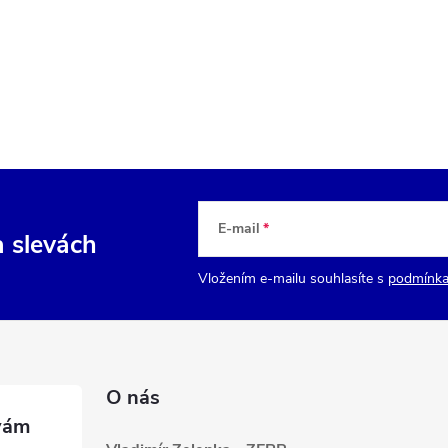
E-mail
a slevách
Vložením e-mailu souhlasíte s
podmínka
O nás