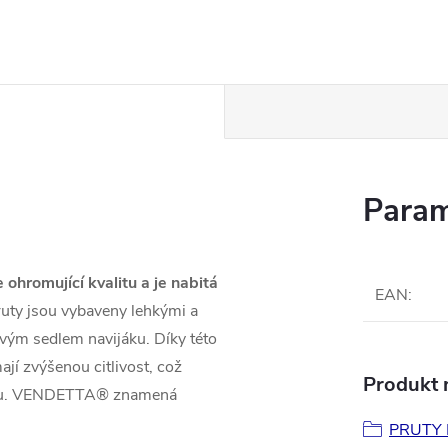
Param
hromující kvalitu a je nabitá
EAN
:
pruty jsou vybaveny lehkými a
ovým sedlem navijáku. Díky této
jí zvýšenou citlivost, což
Produkt n
rahou. VENDETTA® znamená
PRUTY 