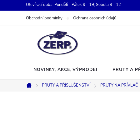
Přejít
Otevírací doba: Pondělí - Pátek 9 - 19, Sobota 9 - 12
na
Obchodní podmínky
Ochrana osobních údajů
obsah
NOVINKY, AKCE, VÝPRODEJ
PRUTY A P
PRUTY A PŘÍSLUŠENSTVÍ
PRUTY NA PRÍVLAČ
Domů