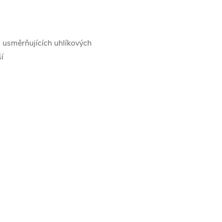
ti usměrňujících uhlíkových
ší