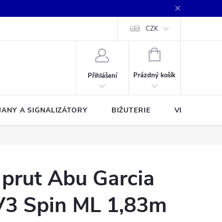
CZK
NÁKUPNÍ
KOŠÍK
Prázdný košík
Přihlášení
JANY A SIGNALIZÁTORY
BIŽUTERIE
VLASCE A Š
 prut Abu Garcia
V3 Spin ML 1,83m