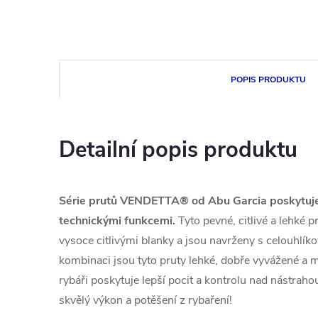
POPIS PRODUKTU
Detailní popis produktu
Série prutů VENDETTA® od Abu Garcia poskytuje o
technickými funkcemi.
Tyto pevné, citlivé a lehké 
vysoce citlivými blanky a jsou navrženy s celouhlík
kombinaci jsou tyto pruty lehké, dobře vyvážené a ma
rybáři poskytuje lepší pocit a kontrolu nad nást
skvělý výkon a potěšení z rybaření!