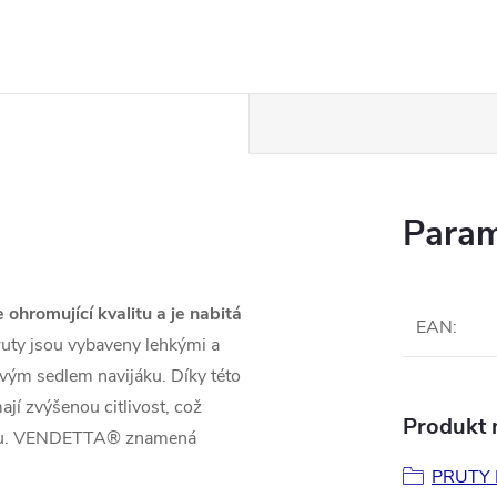
Param
hromující kvalitu a je nabitá
EAN
:
pruty jsou vybaveny lehkými a
ovým sedlem navijáku. Díky této
jí zvýšenou citlivost, což
Produkt n
rahou. VENDETTA® znamená
PRUTY 