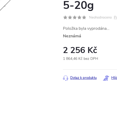
5-20g
P
Neohodnoceno
Položka byla vyprodána…
Neznámá
2 256 Kč
1 864,46 Kč bez DPH
Měrná
cena:
Dotaz k produktu
Hlí