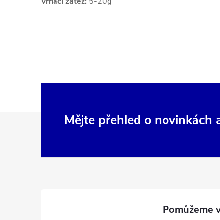
Vrhací zátěž:
5-20g
Z
Mějte přehled o novinkách
á
p
a