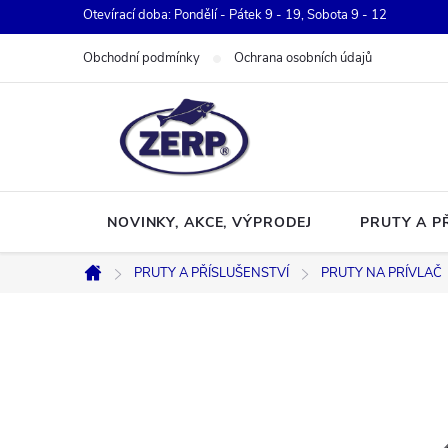
Přejít
Otevírací doba: Pondělí - Pátek 9 - 19, Sobota 9 - 12
na
Obchodní podmínky
Ochrana osobních údajů
obsah
NOVINKY, AKCE, VÝPRODEJ
PRUTY A P
PRUTY A PŘÍSLUŠENSTVÍ
PRUTY NA PRÍVLAČ
Domů