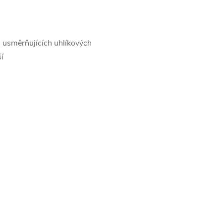
ti usměrňujících uhlíkových
ší