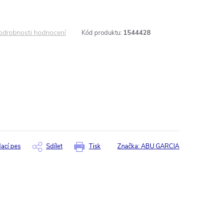
odrobnosti hodnocení
Kód produktu:
1544428
dací pes
Sdílet
Tisk
Značka:
ABU GARCIA