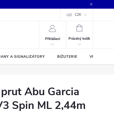
CZK
NÁKUPNÍ
KOŠÍK
Prázdný košík
Přihlášení
JANY A SIGNALIZÁTORY
BIŽUTERIE
VLASCE A Š
 prut Abu Garcia
V3 Spin ML 2,44m