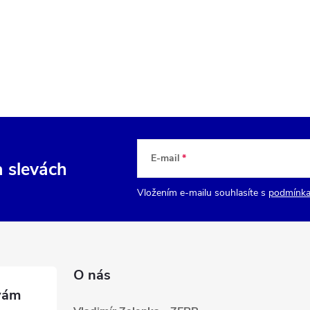
E-mail
a slevách
Vložením e-mailu souhlasíte s
podmínka
O nás