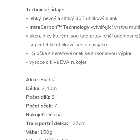
Technické údaje:
- lehký, pevný a citlivý 30T uhlíkový blank
-
IntraCarbon™ Technology
vytvářející vrstvu mul
vláken, díky kterým jsou tyto pruty lehčí odolnosněj
- super lehké uhlíkové sedlo navijáku
- LS očka z nerezové oceli se zirkoniovou výplní
- vysoce citlivá EVA rukojeť
Akce:
Rychlá
Délka:
2,40m
Počet dílů:
2
Počet oček:
7
Rukojeť:
Dělená
Transportní délka:
127cm
Váha:
150g