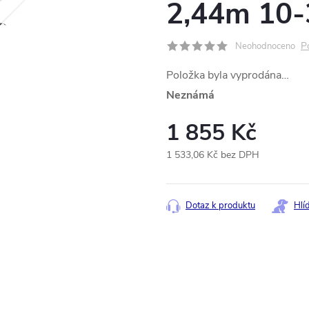
2,44m 10-
P
Neohodnoceno
Položka byla vyprodána…
Neznámá
1 855 Kč
1 533,06 Kč bez DPH
Měrná
cena:
Dotaz k produktu
Hlí