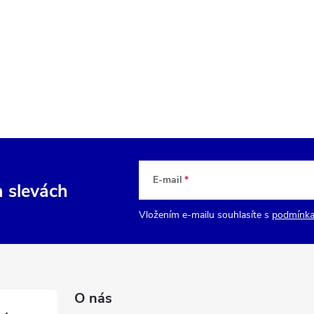
E-mail
a slevách
Vložením e-mailu souhlasíte s
podmínka
O nás