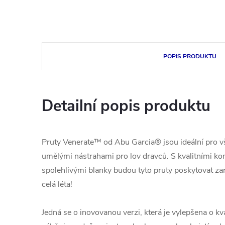
POPIS PRODUKTU
Detailní popis produktu
Pruty Venerate™ od Abu Garcia® jsou ideální pro vš
umělými nástrahami pro lov dravců. S kvalitními k
spolehlivými blanky budou tyto pruty poskytovat za
celá léta!
Jedná se o inovovanou verzi, která je vylepšena o kval