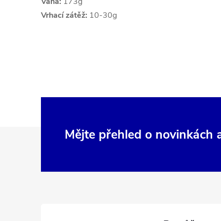
Váha:
173g
Vrhací zátěž:
10-30g
Z
Mějte přehled o novinkách
á
p
a