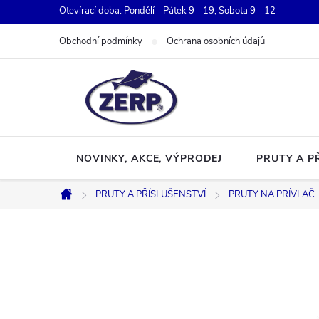
Přejít
Otevírací doba: Pondělí - Pátek 9 - 19, Sobota 9 - 12
na
Obchodní podmínky
Ochrana osobních údajů
obsah
NOVINKY, AKCE, VÝPRODEJ
PRUTY A P
PRUTY A PŘÍSLUŠENSTVÍ
PRUTY NA PRÍVLAČ
Domů