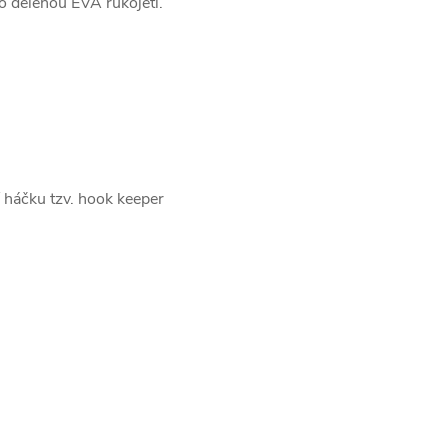
bo dělenou EVA rukojetí.
 háčku tzv. hook keeper