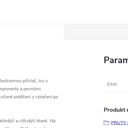
Param
estrannou přívlač, lov s
EAN
:
omponenty a pevnými,
ručené potěšení z rybaření po
Produkt n
itnější a citlivější blank. Na
PRUTY 