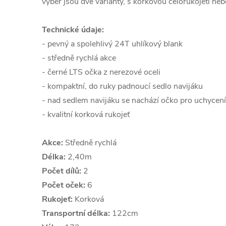
výběr jsou dvě varianty, s korkovou celorukojetí ne
Technické údaje:
- pevný a spolehlivý 24T uhlíkový blank
- středně rychlá akce
- černé LTS očka z nerezové oceli
- kompaktní, do ruky padnoucí sedlo navijáku
- nad sedlem navijáku se nachází očko pro uchycení
- kvalitní korková rukojeť
Akce:
Středně rychlá
Délka:
2,40m
Počet dílů:
2
Počet oček:
6
Rukojeť:
Korková
Transportní délka:
122cm