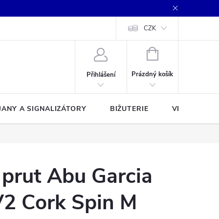
CZK
NÁKUPNÍ
KOŠÍK
Prázdný košík
Přihlášení
JANY A SIGNALIZÁTORY
BIŽUTERIE
VLASCE A Š
 prut Abu Garcia
V2 Cork Spin M