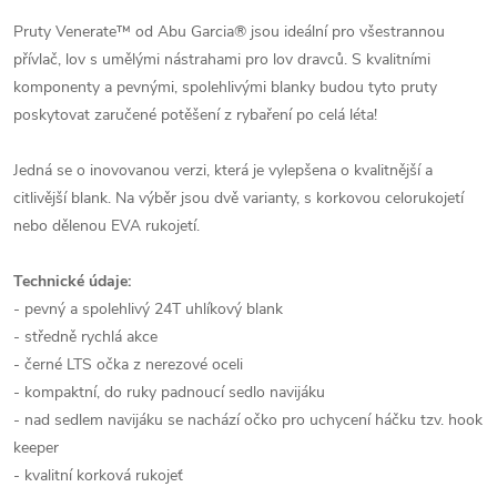
Pruty Venerate™ od Abu Garcia® jsou ideální pro všestrannou
přívlač, lov s umělými nástrahami pro lov dravců. S kvalitními
komponenty a pevnými, spolehlivými blanky budou tyto pruty
poskytovat zaručené potěšení z rybaření po celá léta!
Jedná se o inovovanou verzi, která je vylepšena o kvalitnější a
citlivější blank. Na výběr jsou dvě varianty, s korkovou celorukojetí
nebo dělenou EVA rukojetí.
Technické údaje:
- pevný a spolehlivý 24T uhlíkový blank
- středně rychlá akce
- černé LTS očka z nerezové oceli
- kompaktní, do ruky padnoucí sedlo navijáku
- nad sedlem navijáku se nachází očko pro uchycení háčku tzv. hook
keeper
- kvalitní korková rukojeť