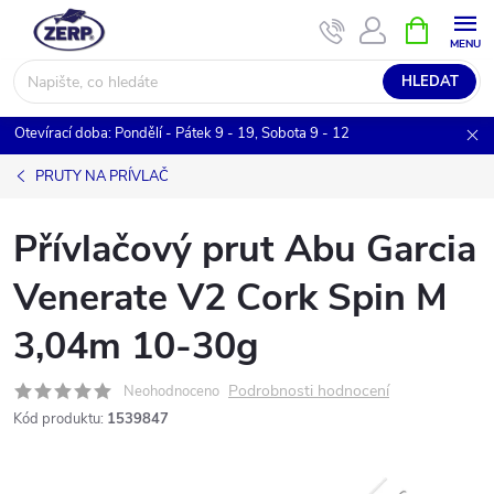
Přejít
NÁKUPNÍ
KOŠÍK
na
obsah
HLEDAT
Otevírací doba: Pondělí - Pátek 9 - 19, Sobota 9 - 12
PRUTY NA PRÍVLAČ
Přívlačový prut Abu Garcia
Venerate V2 Cork Spin M
3,04m 10-30g
Podrobnosti hodnocení
Neohodnoceno
Kód produktu:
1539847