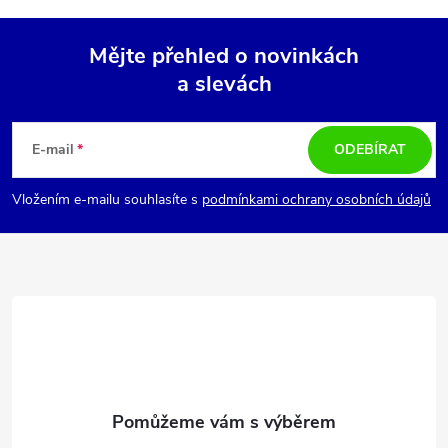
Mějte přehled o novinkách
a slevách
Z
á
E-mail
ODEBÍRAT
p
Vložením e-mailu souhlasíte s
podmínkami ochrany osobních údajů
a
t
í