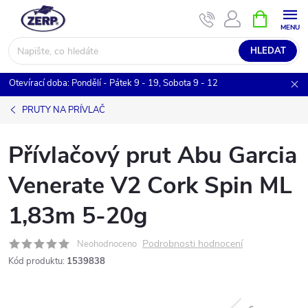
Přejít
NÁKUPNÍ
KOŠÍK
na
obsah
HLEDAT
Otevírací doba: Pondělí - Pátek 9 - 19, Sobota 9 - 12
PRUTY NA PRÍVLAČ
Přívlačový prut Abu Garcia
Venerate V2 Cork Spin ML
1,83m 5-20g
Podrobnosti hodnocení
Neohodnoceno
Kód produktu:
1539838