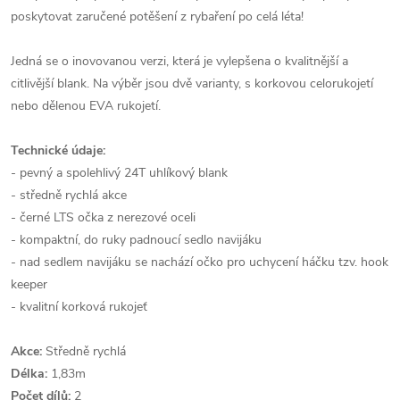
poskytovat zaručené potěšení z rybaření po celá léta!
Jedná se o inovovanou verzi, která je vylepšena o kvalitnější a
citlivější blank. Na výběr jsou dvě varianty, s korkovou celorukojetí
nebo dělenou EVA rukojetí.
Technické údaje:
- pevný a spolehlivý 24T uhlíkový blank
- středně rychlá akce
- černé LTS očka z nerezové oceli
- kompaktní, do ruky padnoucí sedlo navijáku
- nad sedlem navijáku se nachází očko pro uchycení háčku tzv. hook
keeper
- kvalitní korková rukojeť
Akce:
Středně rychlá
Délka:
1,83m
Počet dílů:
2