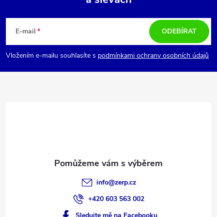
Z
á
E-mail
ODEBÍRAT
p
Vložením e-mailu souhlasíte s
podmínkami ochrany osobních údajů
a
t
í
info
@
zerp.cz
+420 603 563 002
Sledujte mě na Facebooku