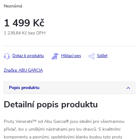
Neznámá
1 499 Kč
1 238,84 Kč bez DPH
Měrná
cena:
Dotaz k produktu
Hlídací pes
Sdílet
Značka:
ABU GARCIA
Popis produktu
Detailní popis produktu
Pruty Venerate™ od Abu Garcia® jsou ideální pro všestrannou
přívlač, lov s umělými nástrahami pro lov dravců. S kvalitními
komponenty a pevnými, spolehlivými blanky budou tyto pruty