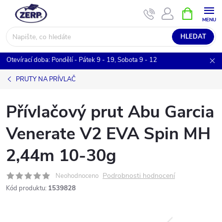
Přejít
NÁKUPNÍ
KOŠÍK
na
obsah
HLEDAT
Otevírací doba: Pondělí - Pátek 9 - 19, Sobota 9 - 12
PRUTY NA PRÍVLAČ
Přívlačový prut Abu Garcia
Venerate V2 EVA Spin MH
2,44m 10-30g
Podrobnosti hodnocení
Neohodnoceno
Kód produktu:
1539828