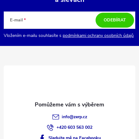
Z
á
E-mail
ODEBÍRAT
p
Vložením e-mailu souhlasíte s
podmínkami ochrany osobních údajů
a
t
í
info
@
zerp.cz
+420 603 563 002
Sledujte mě na Facebooku