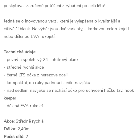
poskytovat zaručené potěšení z rybaření po celá léta!
Jedná se o inovovanou verzi, která je vylepšena o kvalitnější a
citlivější blank. Na výběr jsou dvě varianty, s korkovou celorukojetí
nebo dělenou EVA rukojetí.
Technické údaje:
- pevný a spolehlivý 24T uhlíkový blank
- středně rychlá akce
- černé LTS očka z nerezové oceli
- kompaktní, do ruky padnoucí sedlo navijáku
- nad sedlem navijáku se nachází očko pro uchycení háčku tzv. hook
keeper
- dělená EVA rukojeť
Akce:
Středně rychlá
Délka:
2,40m
Počet dílů:
2