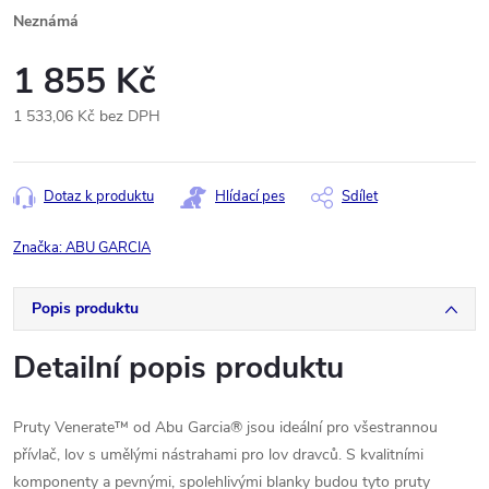
Neznámá
1 855 Kč
1 533,06 Kč bez DPH
Měrná
cena:
Dotaz k produktu
Hlídací pes
Sdílet
Značka:
ABU GARCIA
Popis produktu
Detailní popis produktu
Pruty Venerate™ od Abu Garcia® jsou ideální pro všestrannou
přívlač, lov s umělými nástrahami pro lov dravců. S kvalitními
komponenty a pevnými, spolehlivými blanky budou tyto pruty