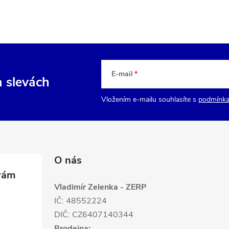
E-mail
a slevách
Vložením e-mailu souhlasíte s
podmínka
O nás
Vladimír Zelenka - ZERP
IČ: 48552224
DIČ: CZ6407140344
Prodejna: