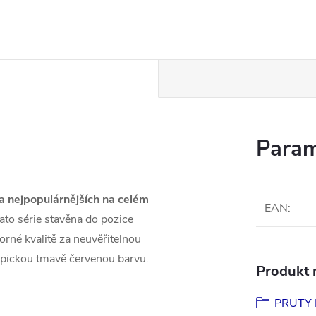
Param
a nejpopulárnějších na celém
EAN
:
ato série stavěna do pozice
rné kvalitě za neuvěřitelnou
typickou tmavě červenou barvu.
Produkt n
PRUTY 