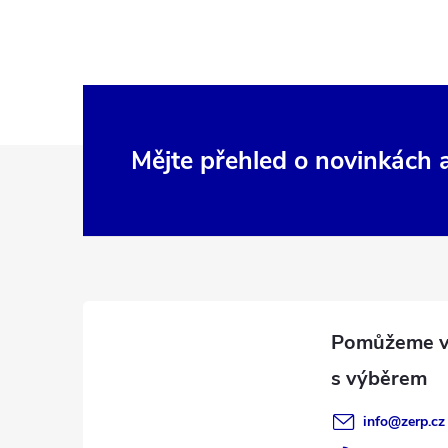
Z
Mějte přehled o novinkách
á
p
a
t
í
info
@
zerp.cz