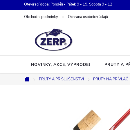
Přejít
Otevírací doba: Pondělí - Pátek 9 - 19, Sobota 9 - 12
na
Obchodní podmínky
Ochrana osobních údajů
obsah
NOVINKY, AKCE, VÝPRODEJ
PRUTY A P
PRUTY A PŘÍSLUŠENSTVÍ
PRUTY NA PRÍVLAČ
Domů