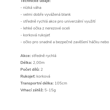
Technické údaje:
- nízká váha
- velmi dobře vyvážená blank
- středně rychlá akce pro univerzální využití
- lehké očka z nerezové oceli
- korková rukojeť
- očko pro snadné a bezpečné zavěšení háčku nebo 
Akce:
středně rychlá
Délka:
2,00m
Počet dílů:
2
Rukojeť:
korková
Transportní délka:
105cm
Vrhací zátěž:
5-15g