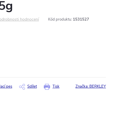
5g
odrobnosti hodnocení
Kód produktu:
1531527
dací pes
Sdílet
Tisk
Značka:
BERKLEY