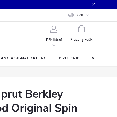
CZK
NÁKUPNÍ
KOŠÍK
Prázdný košík
Přihlášení
JANY A SIGNALIZÁTORY
BIŽUTERIE
VLASCE A Š
 prut Berkley
d Original Spin