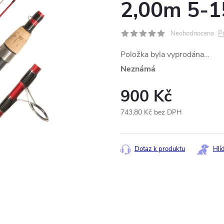
2,00m 5-1
P
Neohodnoceno
Položka byla vyprodána…
Neznámá
900 Kč
743,80 Kč bez DPH
Měrná
cena:
Dotaz k produktu
Hlí