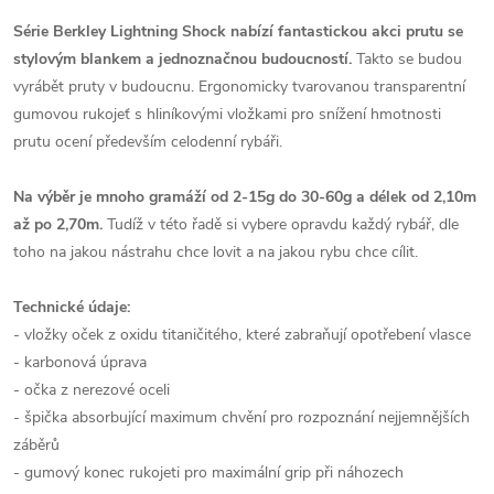
Série Berkley Lightning Shock nabízí fantastickou akci prutu se
stylovým blankem a jednoznačnou budoucností.
Takto se budou
vyrábět pruty v budoucnu. Ergonomicky tvarovanou transparentní
gumovou rukojeť s hliníkovými vložkami pro snížení hmotnosti
prutu ocení především celodenní rybáři.
Na výběr je mnoho gramáží od 2-15g do 30-60g a délek od 2,10m
až po 2,70m.
Tudíž v této řadě si vybere opravdu každý rybář, dle
toho na jakou nástrahu chce lovit a na jakou rybu chce cílit.
Technické údaje:
- vložky oček z oxidu titaničitého, které zabraňují opotřebení vlasce
- karbonová úprava
- očka z nerezové oceli
- špička absorbující maximum chvění pro rozpoznání nejjemnějších
záběrů
- gumový konec rukojeti pro maximální grip při náhozech