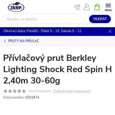
Přejít
NÁKUPNÍ
KOŠÍK
na
obsah
HLEDAT
Otevírací doba: Pondělí - Pátek 9 - 19, Sobota 9 - 12
PRUTY NA PRÍVLAČ
Přívlačový prut Berkley
Lighting Shock Red Spin H
2,40m 30-60g
Podrobnosti hodnocení
Neohodnoceno
Kód produktu:
1511874