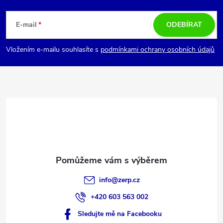
Z
á
E-mail
ODEBÍRAT
p
Vložením e-mailu souhlasíte s
podmínkami ochrany osobních údajů
a
t
í
info
@
zerp.cz
+420 603 563 002
Sledujte mě na Facebooku