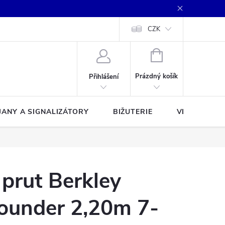
CZK
NÁKUPNÍ
KOŠÍK
Prázdný košík
Přihlášení
JANY A SIGNALIZÁTORY
BIŽUTERIE
VLASCE A Š
 prut Berkley
rounder 2,20m 7-