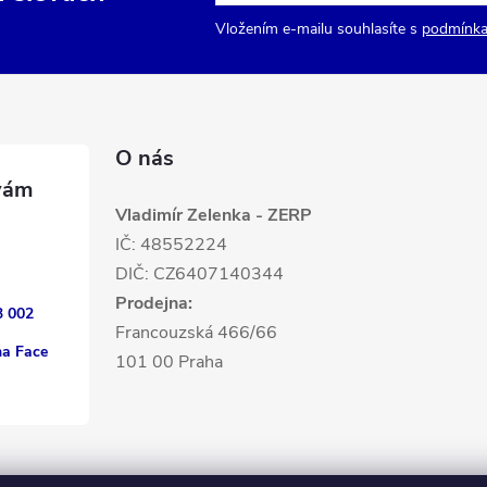
Vložením e-mailu souhlasíte s
podmínka
O nás
Vladimír Zelenka - ZERP
IČ: 48552224
DIČ: CZ6407140344
Prodejna:
3 002
Francouzská 466/66
na Face
101 00 Praha