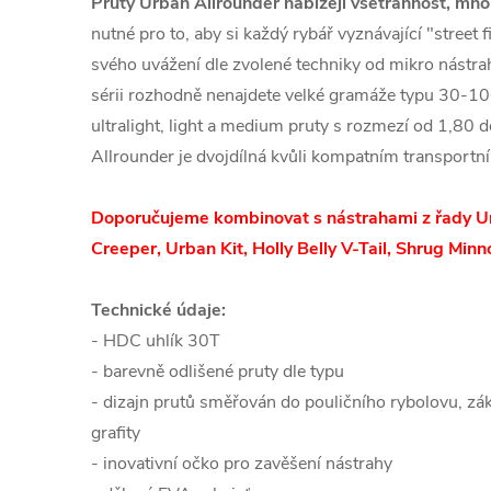
Pruty Urban Allrounder nabízejí všetrannost, mn
nutné pro to, aby si každý rybář vyznávající "street 
svého uvážení dle zvolené techniky od mikro nástrah
sérii rozhodně nenajdete velké gramáže typu 30-10
ultralight, light a medium pruty s rozmezí od 1,80 
Allrounder je dvojdílná kvůli kompatním transport
Doporučujeme kombinovat s nástrahami z řady Ur
Creeper, Urban Kit, Holly Belly V-Tail, Shrug Minn
Technické údaje:
- HDC uhlík 30T
- barevně odlišené pruty dle typu
- dizajn prutů směřován do pouličního rybolovu, z
grafity
- inovativní očko pro zavěšení nástrahy