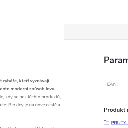
Param
 rybáře, kteří vyznávají
EAN
:
 tento moderní způsob lovu.
e, kdy se bez těchto produktů,
ete. Berkley je na nové cestě a
Produkt n
PRUTY 