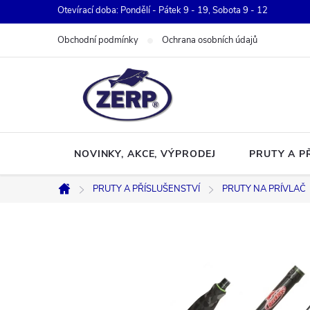
Přejít
Otevírací doba: Pondělí - Pátek 9 - 19, Sobota 9 - 12
na
Obchodní podmínky
Ochrana osobních údajů
obsah
NOVINKY, AKCE, VÝPRODEJ
PRUTY A P
PRUTY A PŘÍSLUŠENSTVÍ
PRUTY NA PRÍVLAČ
Domů