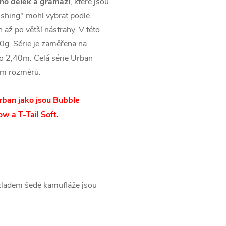
oho délek a gramáží
, které jsou
fishing" mohl vybrat podle
 až po větší nástrahy. V této
0g. Série je zaměřena na
do 2,40m. Celá série Urban
ním rozměrů.
ban jako jsou Bubble
ow a T-Tail Soft.
ákladem šedé kamufláže jsou