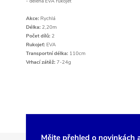
- dělená EVA rukojeť
Akce:
Rychlá
Délka:
2,20m
Počet dílů:
2
Rukojeť:
EVA
Transportní délka:
110cm
Vrhací zátěž:
7-24g
Mějte přehled o novinkách