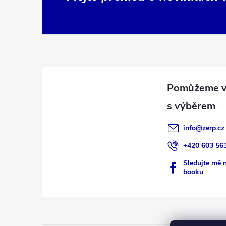
Z
á
p
a
t
í
info
@
zerp.cz
+420 603 56
Sledujte mě 
booku