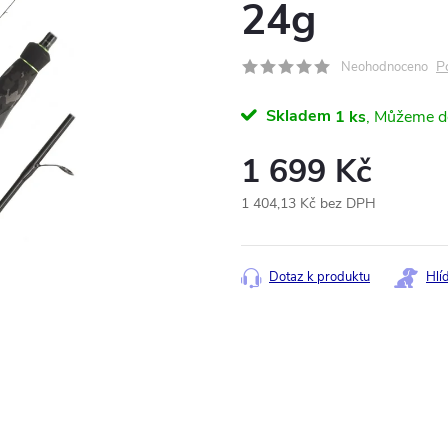
24g
P
Neohodnoceno
Skladem
1 ks
1 699 Kč
1 404,13 Kč bez DPH
Měrná
cena:
Dotaz k produktu
Hlí