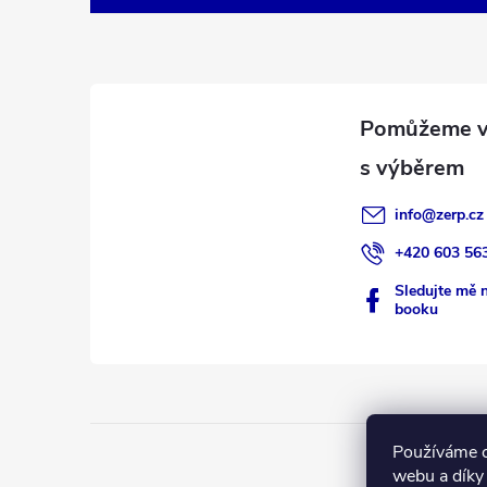
p
a
t
í
info
@
zerp.cz
+420 603 56
Sledujte mě 
booku
Používáme c
webu a díky