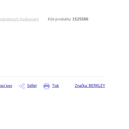
odrobnosti hodnocení
Kód produktu:
1525586
dací pes
Sdílet
Tisk
Značka:
BERKLEY