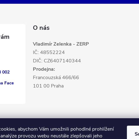
O nás
Vladimír Zelenka - ZERP
IČ: 48552224
DIČ: CZ6407140344
Prodejna:
3 002
Francouzská 466/66
na Face
101 00 Praha
ookies, abychom Vám umožnili pohodlné prohlížení
S
 analýze provozu webu neustále zlepšovali jeho