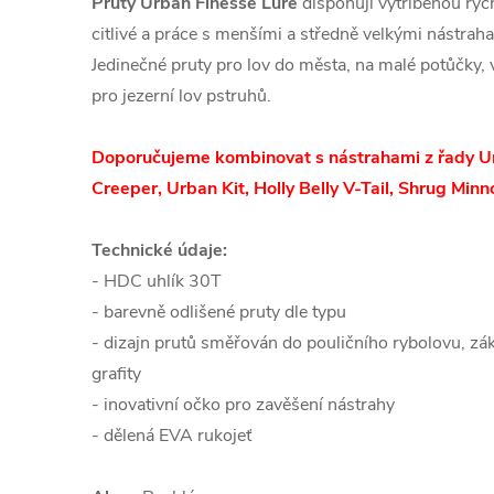
Pruty Urban Finesse Lure
disponují vytříbenou ry
citlivé a práce s menšími a středně velkými nástrah
Jedinečné pruty pro lov do města, na malé potůčky, vě
pro jezerní lov pstruhů.
Doporučujeme kombinovat s nástrahami z řady Ur
Creeper, Urban Kit, Holly Belly V-Tail, Shrug Minn
Technické údaje:
- HDC uhlík 30T
- barevně odlišené pruty dle typu
- dizajn prutů směřován do pouličního rybolovu, z
grafity
- inovativní očko pro zavěšení nástrahy
- dělená EVA rukojeť