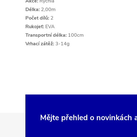
Akce:
Rychlá
Délka:
2,00m
Počet dílů:
2
Rukojeť:
EVA
Transportní délka:
100cm
Vrhací zátěž:
3-14g
Z
Mějte přehled o novinkách
á