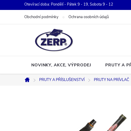
Přejít
Otevírací doba: Pondělí - Pátek 9 - 19, Sobota 9 - 12
na
Obchodní podmínky
Ochrana osobních údajů
obsah
NOVINKY, AKCE, VÝPRODEJ
PRUTY A P
PRUTY A PŘÍSLUŠENSTVÍ
PRUTY NA PRÍVLAČ
Domů