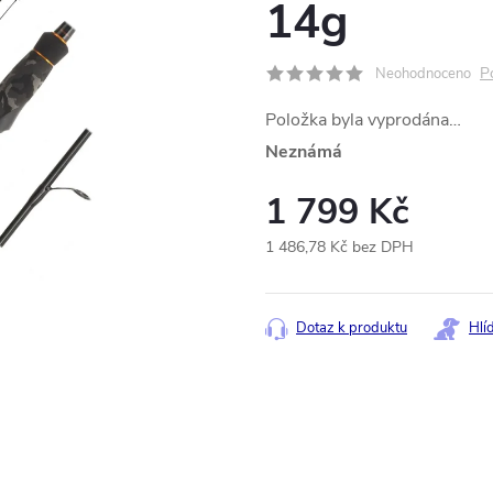
14g
P
Neohodnoceno
Položka byla vyprodána…
Neznámá
1 799 Kč
1 486,78 Kč bez DPH
Měrná
cena:
Dotaz k produktu
Hlí