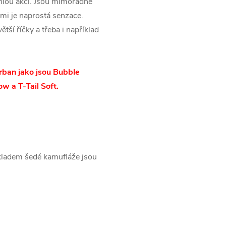
chlou akcí. Jsou mimořádně
ami je naprostá senzace.
tší říčky a třeba i například
ban jako jsou Bubble
ow a T-Tail Soft.
ákladem šedé kamufláže jsou