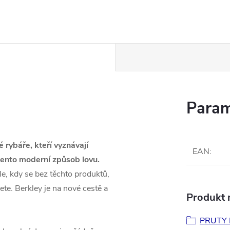
Param
 rybáře, kteří vyznávají
EAN
:
 tento moderní způsob lovu.
e, kdy se bez těchto produktů,
ete. Berkley je na nové cestě a
Produkt n
PRUTY 